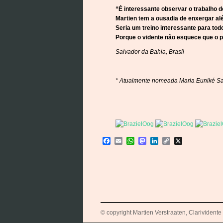
“É interessante observar o trabalho d
Martien tem a ousadia de enxergar al
Seria um treino interessante para tod
Porque o vidente não esquece que o 
Salvador da Bahia, Brasil
* Atualmente nomeada Maria Euniké S
Facebook
Email
WhatsApp
Mastodon
LinkedIn
Copy
X
Link
© copyright Martien Verstraaten, Clarividente 