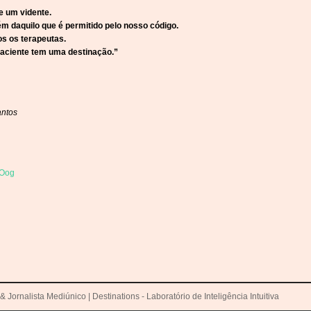
e um vidente.
ém daquilo que é permitido pelo nosso código.
os os terapeutas.
paciente tem uma destinação.”
antos
& Jornalista Mediúnico | Destinations - Laboratório de Inteligência Intuitiva