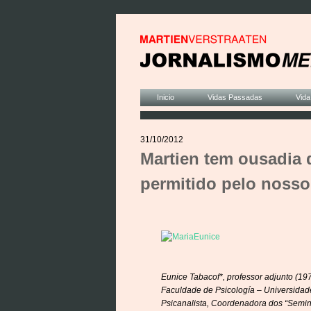
Inicio
Vidas Passadas
Vida
31/10/2012
Martien tem ousadia 
permitido pelo nosso
Eunice Tabacof*, professor adjunto (19
Faculdade de Psicología – Universidad
Psicanalista, Coordenadora dos “Seminá