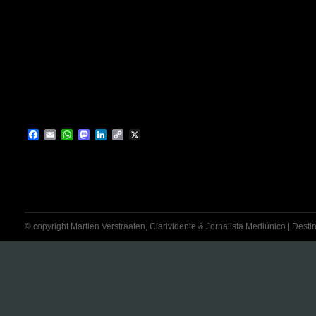
Facebook
Email
WhatsApp
Mastodon
LinkedIn
Copy
X
Link
© copyright Martien Verstraaten, Clarividente & Jornalista Mediúnico | Destina