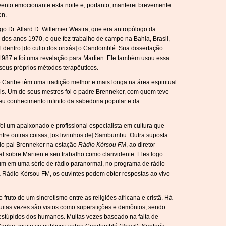
evento emocionante esta noite e, portanto, manterei brevemente
en.
o Dr. Allard D. Willemier Westra, que era antropólogo da
l dos anos 1970, e que fez trabalho de campo na Bahia, Brasil,
l dentro [do culto dos orixás] o Candomblé. Sua dissertação
m 1987 e foi uma revelação para Martien. Ele também usou essa
seus próprios métodos terapêuticos.
 Caribe têm uma tradição melhor e mais longa na área espiritual
is. Um de seus mestres foi o padre Brenneker, com quem teve
eu conhecimento infinito da sabedoria popular e da
oi um apaixonado e profissional especialista em cultura que
ntre outras coisas, [os livrinhos de] Sambumbu. Outra suposta
elo pai Brenneker na estação
Rádio Kòrsou FM
, ao diretor
 sobre Martien e seu trabalho como clarividente. Eles logo
m em uma série de rádio paranormal, no programa de rádio
s da Rádio Kòrsou FM, os ouvintes podem obter respostas ao vivo
o fruto de um sincretismo entre as religiões africana e cristã. Há
Muitas vezes são vistos como superstições e demônios, sendo
stúpidos dos humanos. Muitas vezes baseado na falta de