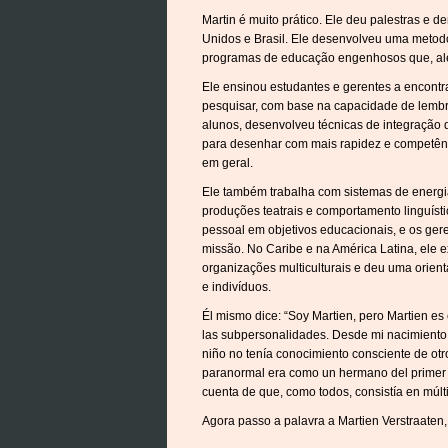
Martin é muito prático. Ele deu palestras e 
Unidos e Brasil. Ele desenvolveu uma metod
programas de educação engenhosos que, além
Ele ensinou estudantes e gerentes a encontra
pesquisar, com base na capacidade de lembr
alunos, desenvolveu técnicas de integração 
para desenhar com mais rapidez e competênc
em geral.
Ele também trabalha com sistemas de energia
produções teatrais e comportamento linguísti
pessoal em objetivos educacionais, e os ger
missão. No Caribe e na América Latina, ele e
organizações multiculturais e deu uma orien
e indivíduos.
Él mismo dice: “Soy Martien, pero Martien es
las subpersonalidades. Desde mi nacimiento
niño no tenía conocimiento consciente de otr
paranormal era como un hermano del primer M
cuenta de que, como todos, consistía en múlt
Agora passo a palavra a Martien Verstraaten,