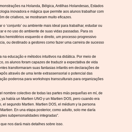
demonstrações na Holanda, Bélgica, Antilhas Holandesas, Estados
ologia inovadora e mágica que permite aos alunos trabalhar com
 de criativos, se mostraram muito eficazes.
r o ‘conjunto’ ou ambiente mais ideal para trabalhar, estudar ou
ar e no uso do ambiente de suas vidas passadas. Para os
dos hemisférios esquerdo e direito, um processo progressivo
ia, ou destinado a gestores como fazer uma carreira de sucesso
 na educação e métodos intuitivos na didática. Por meio de
co, os alunos foram capazes de traduzir a expectativa de vida
entes transformaram suas fantasias infantis em declarações de
xpôs através de uma lente extrassensorial o potencial das
tação poderosa para workshops transculturais para organizações
 el nombre colectivo de todas las partes más pequeñas en mí, de
, ya había un Martien UNO y un Martien DOS, pero cuando era
o, el segundo Martien. Martien DOS, el médium y la persona
artien. En una etapa posterior, como adulto, solo me daría
iples subpersonalidades integradas”.
 que nos dará mais detalhes sobre isso.