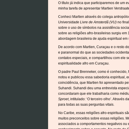
O título já indica que participaremos de um 
minha tarefa de apresentar Martien Verstraat
Conheci Martien através do colega antropólog
Universidade Livre de Amsterdã (VU)
no fina
sobre o uso de símbolos na assistência socia
sobre as religiões afro-brasileiras surgiu e
abordagem brasileira de ajuda espiritual em 
De acordo com Martien, Curaçau e o resto do
e paranormal do que as sociedades ocidenta
contatos especiais, e compartilhou com ele s
espiritualidade afro em Curaçau.
O padre Paul Brenneker, como é conhecido, f
notou e publicou essa sabedoria espiritual, e
coincidência, que Martien foi apresentado p
Suhandi. Suhandi deu uma entrevista especial
concordaram que ele trabalharia como médiu
Sproet
, intitulado: ‘O terceiro olho’. Atravé
para todas as suas perguntas vitais.
No Caribe, essas religiões afro-espirituais sã
muitos preconceitos sobre essas religiões. 
associados a comportamentos negativos ou e