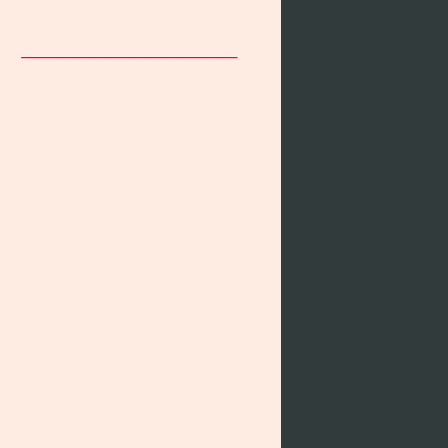
____________