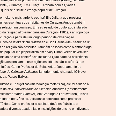
aribe, muito se publicou sobre Candomblé (Brasil), Santería
 Winti (Suriname). Em Curaçau, embora poucas, várias
 quais se discute a crença popular de Curaçau.
neker e mais tarde [o escritor] Elis Juliana que prestaram
stumes espirituais dos habitantes de Curaçau. Ambos também
se relacionam com isso. Em seu estudo de doutorado intitulado
ico da religião afro-americana em Curaçao (1981), a antropóloga
o-curaçao a partir de um longo período de observação
o livro de Ieteke ‘Inchi’ Witteveen e Bob Harms
Alta i santunan di
s de religião são descritas. Também pessoas como o antropólogo
de popular e a [especialista em ervas] Dinah Veeris devem ser
texto de uma conferência intitulada Qualidade da assistência
nção aos pensamentos e ações espirituais não-cristãs. O que
eligiões. Como Professor de Belas Artes, Departamento de
ade de Ciências Aplicadas
[anteriormente chamado [O Novo
mega, Países Baixos.
itivos e Energéticos (metodologia metafísica), ele foi afiliado à
ra da
NHL Universidade de Ciências Aplicadas
(anteriormente
ofessores
‘Ubbo Emmius’
) em Groninga e Leeuwarden, Países
rsidade de Ciências Aplicadas o convidou como professor-
Têxteis. Como professor associado de Artes Plásticas e
lado a diversas academias e instituições de ensino em diversos