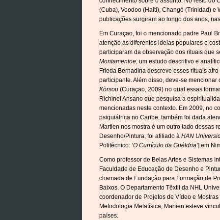
conhecimento sobre o assunto. No resto do C
(Cuba), Voodoo (Haiti), Changó (Trinidad) e
publicações surgiram ao longo dos anos, nas
Em Curaçao, foi o mencionado padre Paul Bren
atenção às diferentes ideias populares e co
participaram da observação dos rituais que 
Montamentoe
, um estudo descritivo e analít
Frieda Bernadina descreve esses rituais afr
participante. Além disso, deve-se mencionar 
Kòrsou
(Curaçao, 2009) no qual essas forma
Richinel Ansano que pesquisa a espiritualida
mencionadas neste contexto. Em 2009, no con
psiquiátrica no Caribe, também foi dada ate
Martien nos mostra é um outro lado dessas r
Desenho/Pintura, foi afiliado à
HAN Universid
Politécnico:
‘O Currículo da Guéldria’
] em Ni
Como professor de Belas Artes e Sistemas Intu
Faculdade de Educação de Desenho e Pintu
chamada de Fundação para Formação de Pr
Baixos. O Departamento Têxtil da NHL Unive
coordenador de Projetos de Vídeo e Mostras 
Metodologia Metafísica, Martien esteve vincu
países.