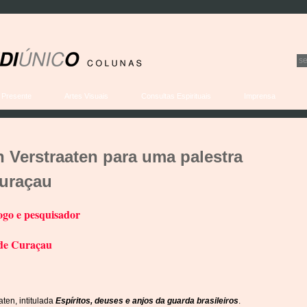
 Presente
Artes Visuais
Consultas Espirituais
Imprensa
 Verstraaten para uma palestra
Curaçau
ogo e pesquisador
 de Curaçau
ten, intitulada
Espíritos, deuses e anjos da guarda brasileiros
.