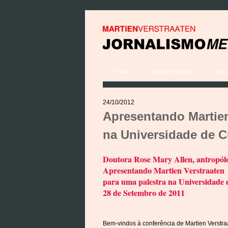
Inicio
Vidas Passadas
Vida
24/10/2012
Apresentando Martien
na Universidade de 
Doutora Rose Mary Allen, antropól
Apresentando Martien Verstraaten
para uma palestra na Universidade
28 de Setembro de 2011
Bem-vindos à conferência de Martien Verstraa