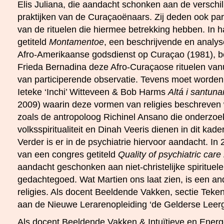
Elis Juliana, die aandacht schonken aan de verschi
praktijken van de Curaçaoënaars. Zij deden ook par
van de rituelen die hiermee betrekking hebben. In h
getiteld
Montamentoe
, een beschrijvende en analy
Afro-Amerikaanse godsdienst op Curaçao (1981), be
Frieda Bernadina deze Afro-Curaçaose rituelen vanu
van participerende observatie. Tevens moet worde
Ieteke ‘Inchi’ Witteveen & Bob Harms
Altá i santuna
2009) waarin deze vormen van religies beschreve
zoals de antropoloog Richinel Ansano die onderzoe
volksspiritualiteit en Dinah Veeris dienen in dit ka
Verder is er in de psychiatrie hiervoor aandacht. In
van een congres getiteld
Quality of psychiatric care
aandacht geschonken aan niet-christelijke spirituel
gedachtegoed. Wat Martien ons laat zien, is een a
religies. Als docent Beeldende Vakken, sectie Teke
aan de Nieuwe Lerarenopleiding ‘de Gelderse Leer
Als docent Beeldende Vakken & Intuïtieve en Ener