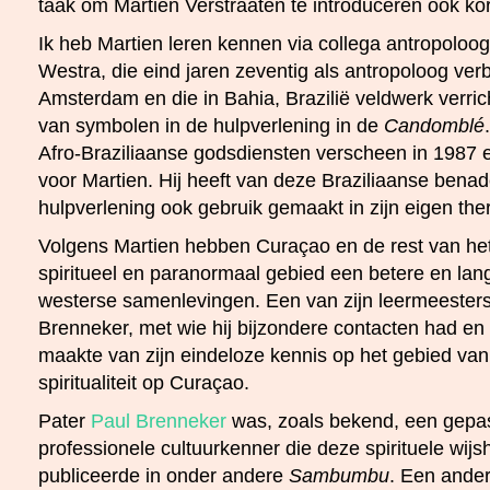
taak om Martien Verstraaten te introduceren ook ko
Ik heb Martien leren kennen via collega antropoloog 
Westra, die eind jaren zeventig als antropoloog v
Amsterdam en die in Bahia, Brazilië veldwerk verric
van symbolen in de hulpverlening in de
Candomblé
Afro-Braziliaanse godsdiensten verscheen in 1987
voor Martien. Hij heeft van deze Braziliaanse benade
hulpverlening ook gebruik gemaakt in zijn eigen th
Volgens Martien hebben Curaçao en de rest van he
spiritueel en paranormaal gebied een betere en lang
westerse samenlevingen. Een van zijn leermeester
Brenneker, met wie hij bijzondere contacten had e
maakte van zijn eindeloze kennis op het gebied van 
spiritualiteit op Curaçao.
Pater
Paul Brenneker
was, zoals bekend, een gepa
professionele cultuurkenner die deze spirituele wi
publiceerde in onder andere
Sambumbu
. Een ande