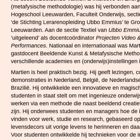
(metafysische methodologie) was hij verbonden aan
Hogeschool Leeuwarden, Faculteit Onderwijs, sect
‘de Stichting Lerarenopleiding Ubbo Emmius’ te Gr
Leeuwarden. Aan de sectie Textiel van
Ubbo Emmi
‘uitgeleend’ als docentcoördinator
Projecten Video &
Performances
. Nationaal en internationaal was Mar
gastdocent Beeldende Kunst & Metafysische Metho
verschillende academies en (onderwijs)instellingen 
Martien is heel praktisch bezig. Hij geeft lezingen, 
demonstraties in Nederland, België, de Nederlandse
Brazilië. Hij ontwikkelde een innovatieve en magis
studenten in staat stelt om met ingenieuze onderwi
werken via een methode die naast beeldend creatief,
zijn. Hij onderwees studenten en managers hoe de 
vinden voor werk, studie en research, gebaseerd op
levensdecors uit vorige levens te herinneren en da
Voor studenten ontwikkelde hij technieken voor de in