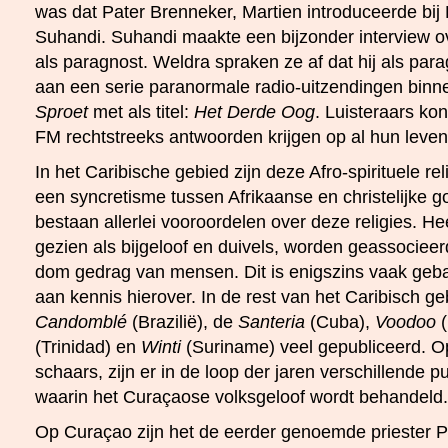
was dat Pater Brenneker, Martien introduceerde bij
Suhandi. Suhandi maakte een bijzonder interview ov
als paragnost. Weldra spraken ze af dat hij als pa
aan een serie paranormale radio-uitzendingen bin
Sproet
met als titel:
Het Derde Oog
. Luisteraars ko
FM rechtstreeks antwoorden krijgen op al hun leve
In het Caribische gebied zijn deze Afro-spirituele rel
een syncretisme tussen Afrikaanse en christelijke g
bestaan allerlei vooroordelen over deze religies. He
gezien als bijgeloof en duivels, worden geassocieer
dom gedrag van mensen. Dit is enigszins vaak geb
aan kennis hierover. In de rest van het Caribisch ge
Candomblé
(Brazilië), de
Santeria
(Cuba),
Voodoo
(
(Trinidad) en
Winti
(Suriname) veel gepubliceerd. 
schaars, zijn er in de loop der jaren verschillende 
waarin het Curaçaose volksgeloof wordt behandeld.
Op Curaçao zijn het de eerder genoemde priester P