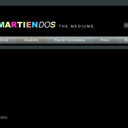
t Life
Visual Arts
Psychic Consultations
Press
B
riam)