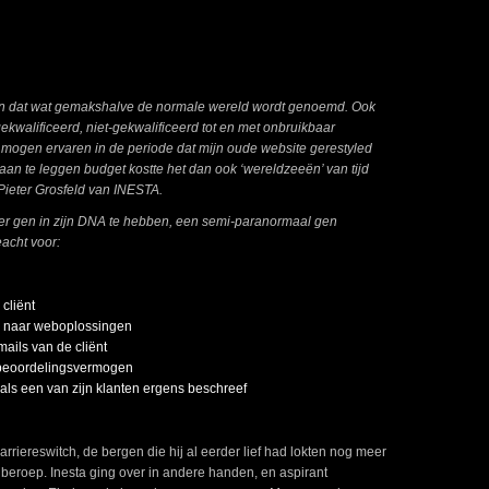
an dat wat gemakshalve de normale wereld wordt genoemd. Ook
kwalificeerd, niet-gekwalificeerd tot en met onbruikbaar
k mogen ervaren in de periode dat mijn oude website gerestyled
an te leggen budget kostte het dan ook ‘wereldzeeën’ van tijd
Pieter Grosfeld van INESTA.
nder gen in zijn DNA te hebben, een semi-paranormaal gen
eacht voor:
cliënt
 naar weboplossingen
ails van de cliënt
ef beoordelingsvermogen
oals een van zijn klanten ergens beschreef
riereswitch, de bergen die hij al eerder lief had lokten nog meer
beroep. Inesta ging over in andere handen, en aspirant