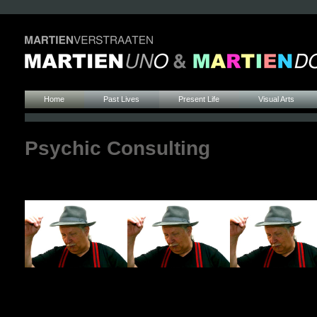
Home
Past Lives
Present Life
Visual Arts
Psychic Consulting