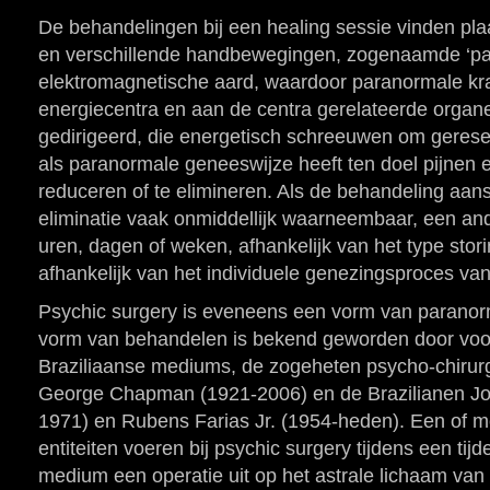
De behandelingen bij een healing sessie vinden pl
en verschillende handbewegingen, zogenaamde ‘pa
elektromagnetische aard, waardoor paranormale kr
energiecentra en aan de centra gerelateerde organ
gedirigeerd, die energetisch schreeuwen om gerese
als paranormale geneeswijze heeft ten doel pijnen e
reduceren of te elimineren. Als de behandeling aansl
eliminatie vaak onmiddellijk waarneembaar, een an
uren, dagen of weken, afhankelijk van het type stor
afhankelijk van het individuele genezingsproces van 
Psychic surgery is eveneens een vorm van parano
vorm van behandelen is bekend geworden door voora
Braziliaanse mediums, de zogeheten psycho-chirurg
George Chapman (1921-2006) en de Brazilianen Jos
1971) en Rubens Farias Jr. (1954-heden). Een of 
entiteiten voeren bij psychic surgery tijdens een tijd
medium een operatie uit op het astrale lichaam van d