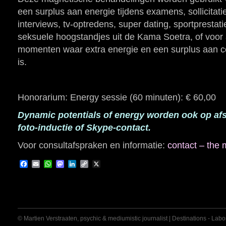
een surplus aan energie tijdens examens, sollicitati
interviews, tv-optredens, super dating, sportprestat
seksuele hoogstandjes uit de Kama Soetra, of voor 
momenten waar extra energie en een surplus aan co
is.
Honorarium: Energy sessie (60 minuten): € 60,00
Dynamic potentials of energy worden ook op af
foto-inductie of Skype-contact.
Voor consultafspraken en informatie:
contact – the
Facebook
Email
WhatsApp
Mastodon
LinkedIn
Copy
X
Link
© Martien Verstraaten, psychic & mediumistic journalist | Destinations - Labora