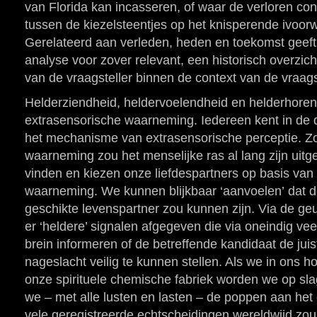
van Florida kan incasseren, of waar de verloren cont
tussen de kiezelsteentjes op het knisperende ivoorw
Gerelateerd aan verleden, heden en toekomst geeft 
analyse voor zover relevant, een historisch overzich
van de vraagsteller binnen de context van de vraags
Helderziendheid, heldervoelendheid en helderhoren
extrasensorische waarneming. Iedereen kent in de da
het mechanisme van extrasensorische perceptie. Z
waarneming zou het menselijke ras al lang zijn uitg
vinden en kiezen onze liefdespartners op basis van
waarneming. We kunnen blijkbaar ‘aanvoelen’ dat 
geschikte levenspartner zou kunnen zijn. Via de g
er ‘heldere’ signalen afgegeven die via oneindig vee
brein informeren of de betreffende kandidaat de jui
nageslacht veilig te kunnen stellen. Als we in ons ho
onze spirituele chemische fabriek worden we op sla
we – met alle lusten en lasten – de poppen aan he
vele geregistreerde echtscheidingen wereldwijd zo