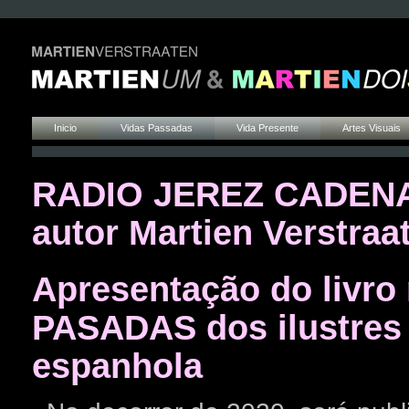
Inicio
Vidas Passadas
Vida Presente
Artes Visuais
RADIO JEREZ CADENA 
autor Martien Verstraa
Apresentação do livro
PASADAS dos ilustres 
espanhola