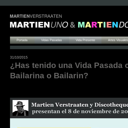
Portada
Vidas Pasadas
Vida Presente
Artes Visuales
31/10/2015
¿Has tenido una Vida Pasada
Bailarina o Bailarin?