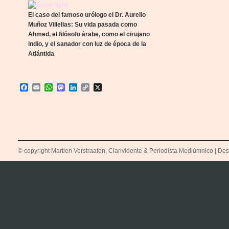
El caso del famoso urólogo el Dr. Aurelio
Muñoz Villellas: Su vida pasada como
Ahmed, el filósofo árabe, como el cirujano
indio, y el sanador con luz de época de la
Atlántida
Facebook
Email
WhatsApp
Mastodon
LinkedIn
Copy
X
Link
© copyright Martien Verstraaten, Clarividente & Periodista Mediúmnico | Desti