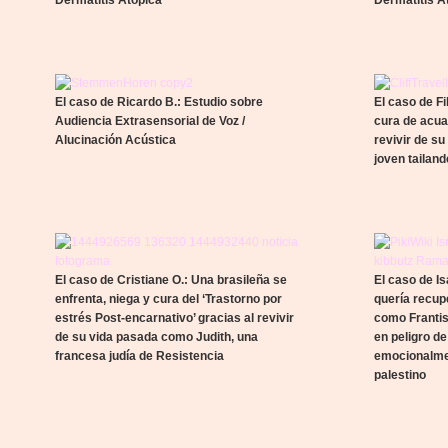
Dermatitis Atópica
Dermatitis A
El caso de Ricardo B.: Estudio sobre
El caso de F
Audiencia Extrasensorial de Voz /
cura de acua
Alucinación Acústica
revivir de su
joven tailan
El caso de Cristiane O.: Una brasileña se
El caso de Is
enfrenta, niega y cura del ‘Trastorno por
quería recup
estrés Post-encarnativo’ gracias al revivir
como Frantis
de su vida pasada como Judith, una
en peligro d
francesa judía de Resistencia
emocionalmen
palestino