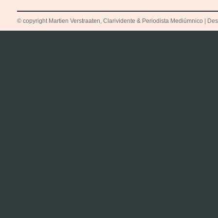
© copyright Martien Verstraaten, Clarividente & Periodista Mediúmnico | Desti