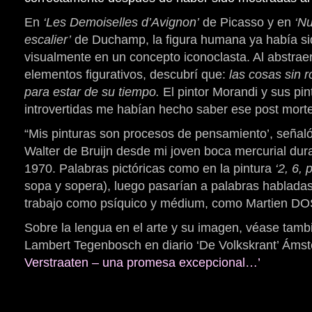
En
‘Les Demoiselles d’Avignon’
de Picasso y en
‘N
escalier’
de Duchamp, la figura humana ya había si
visualmente en un concepto iconoclasta. Al abstrae
elementos figurativos, descubrí que:
las cosas sin r
para estar de su tiempo
.
El pintor Morandi y sus pin
introvertidas me habían hecho saber ese post mort
“Mis pinturas son procesos de pensamiento’, señaló e
Walter de Bruijn desde mi joven boca mercurial dur
1970. Palabras pictóricas como en la pintura
‘2, 6, 
sopa y sopera), luego pasarían a palabras habladas
trabajo como psíquico y médium, como Martien DO
Sobre la lengua en el arte y su imagen, véase tambi
Lambert Tegenbosch en diario ‘De Volkskrant’ Áms
Verstraaten – una promesa excepcional…’