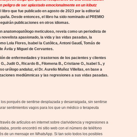
en peligro de ser aplastado emocionalmente en un kibutz
l libro que fue publicado en agosto de 2023 por la editorial
 España. Desde entonces, el libro ha sido nominado al PREMIO
eguirán publicaciones en otros idiomas.
 un anatomopatólogo meticuloso, revela como un periodista de
 novelista apasionado, la vida y las vidas pasadas, la
mo Lola Flores, Isabel la Católica, Antoni Gaudí, Tomás de
e Ávila y Miguel de Cervantes.
ión de enfermedades y trastornos de los pacientes y clientes
, Judit O., Ricardo B., Filomena B., Cristiane O., Isabel S., y
 urólogo andaluz, el Dr. Aurelio Muñoz Villellas, en base a
lizaciones mediúmnicas y las regresiones a sus vidas pasadas.
los porqués de sentirse desplazada y desarraigada, sin sentirse
rar sentimientos vagos para los que un médico o terapeuta
través de artículos en internet sobre clarividencia y regresiones a
taba, pronto encontró mi sitio web con el número de teléfono
avés de un mensaje en WhatsApp. Si tan solo todos los posibles