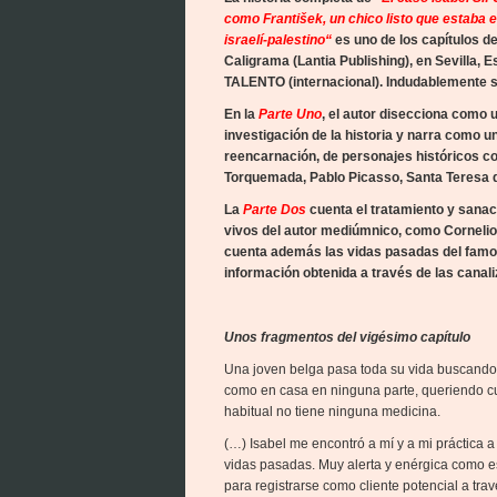
como František, un chico listo que estaba 
israelí-palestino
“
es uno de los capítulos de
Caligrama (Lantia Publishing), en Sevilla,
TALENTO (internacional). Indudablemente s
En la
Parte Uno
, el autor disecciona como
investigación de la historia y narra como un
reencarnación, de personajes históricos co
Torquemada, Pablo Picasso, Santa Teresa d
La
Parte Dos
cuenta el tratamiento y sanac
vivos del autor mediúmnico, como Cornelio G.
cuenta además las vidas pasadas del famoso
información obtenida a través de las cana
Unos fragmentos del vigésimo capítulo
Una joven belga pasa toda su vida buscando 
como en casa en ninguna parte, queriendo cu
habitual no tiene ninguna medicina.
(…) Isabel me encontró a mí y a mi práctica a 
vidas pasadas. Muy alerta y enérgica como es
para registrarse como cliente potencial a tr