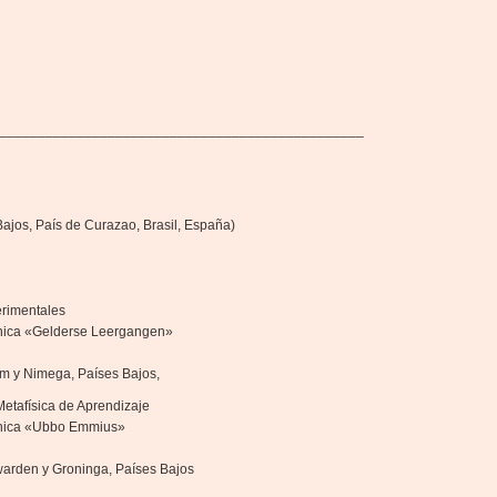
_______________________________________________
ajos, País de Curazao, Brasil, España)
erimentales
cnica «Gelderse Leergangen»
em y Nimega, Países Bajos,
Metafísica de Aprendizaje
écnica «Ubbo Emmius»
warden y Groninga, Países Bajos