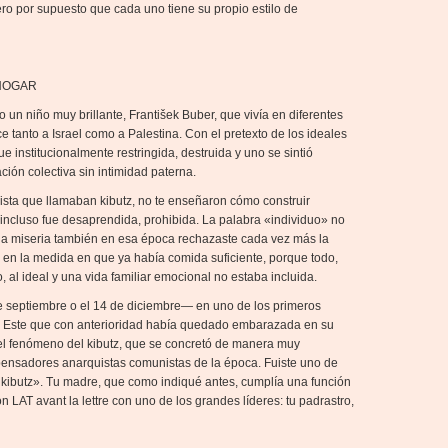
pero por supuesto que cada uno tiene su propio estilo de
 HOGAR
un niño muy brillante, František Buber, que vivía en diferentes
e tanto a Israel como a Palestina. Con el pretexto de los ideales
fue institucionalmente restringida, destruida y uno se sintió
ción colectiva sin intimidad paterna.
ista que llamaban kibutz, no te enseñaron cómo construir
incluso fue desaprendida, prohibida. La palabra «individuo» no
e la miseria también en esa época rechazaste cada vez más la
 en la medida en que ya había comida suficiente, porque todo,
, al ideal y una vida familiar emocional no estaba incluida.
e septiembre o el 14 de diciembre— en uno de los primeros
el Este que con anterioridad había quedado embarazada en su
del fenómeno del kibutz, que se concretó de manera muy
 pensadores anarquistas comunistas de la época. Fuiste uno de
kibutz». Tu madre, que como indiqué antes, cumplía una función
ón LAT avant la lettre con uno de los grandes líderes: tu padrastro,