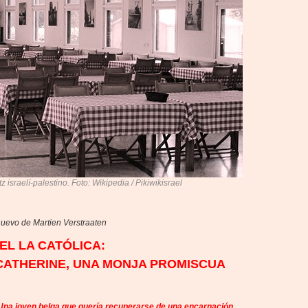
 israelí-palestino. Foto: Wikipedia / Pikiwikisrael
 nuevo de Martien Verstraaten
EL LA CATÓLICA:
CATHERINE, UNA MONJA PROMISCUA
: Una joven belga que quería recuperarse de una encarnación