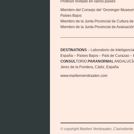
Profesor invitado en varios países
Miembro del Consejo del ‘Groninger Museum’
Países Bajos
Miembro de la Junta Provincial de Cultura d
Miembro de la Junta Provincial de Avaluación
___________________________________
DESTINATIONS
– Laboratorio de Inteligencia 
España – Países Bajos – País de Curazao – B
CONSUL
TORIO
PARA
NORMAL
ANDALUCÍ
Jerez de la Frontera, Cádiz, España
www.martienverstraaten.com
© copyright Martien Verstraaten, Clarividente 