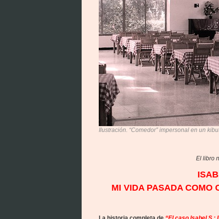
Ilustración. “Comedor” impersonal en un kibutz
El libro
ISAB
MI VIDA PASADA COMO 
La historia completa de
“El caso Isabel S.