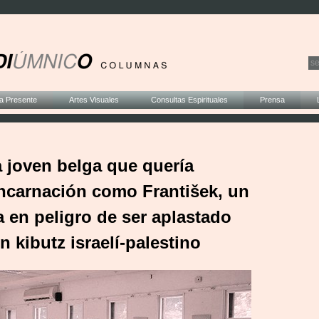
a Presente
Artes Visuales
Consultas Espirituales
Prensa
a joven belga que quería
ncarnación como František, un
a en peligro de ser aplastado
 kibutz israelí-palestino