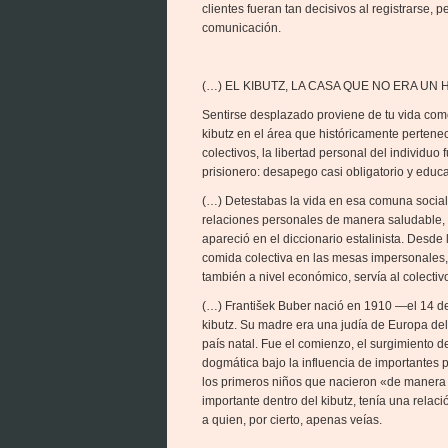
clientes fueran tan decisivos al registrarse, 
comunicación.
(…) EL KIBUTZ, LA CASA QUE NO ERA UN
Sentirse desplazado proviene de tu vida como 
kibutz en el área que históricamente pertenec
colectivos, la libertad personal del individuo 
prisionero: desapego casi obligatorio y educa
(…) Detestabas la vida en esa comuna social
relaciones personales de manera saludable, 
apareció en el diccionario estalinista. Desd
comida colectiva en las mesas impersonales,
también a nivel económico, servía al colectivo
(…) František Buber nació en 1910 —el 14 d
kibutz. Su madre era una judía de Europa d
país natal. Fue el comienzo, el surgimiento 
dogmática bajo la influencia de importantes
los primeros niños que nacieron «de manera 
importante dentro del kibutz, tenía una relaci
a quien, por cierto, apenas veías.