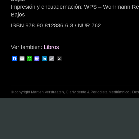
Impresión y encuadernación: WPS – Wöhrmann Rea
Bajos
ISBN 978-90-812836-6-3 / NUR 762
Ver también:
Libros
Facebook
Email
WhatsApp
Mastodon
LinkedIn
Copy
X
Link
© copyright Martien Verstraaten, Clarividente & Periodista Mediúmnico | Desti