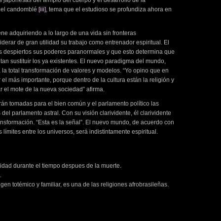
japonesas del templo del cuerpo y el desarrollo de la
n el candomblé
[iii]
, tema que el estudioso se profundiza ahora en
ne adquiriendo a lo largo de una vida sin fronteras
iderar de gran utilidad su trabajo como entrenador espiritual. El
ás despiertos sus poderes paranormales y que esto determina que
an sustituir los ya existentes. El nuevo paradigma del mundo,
la total transformación de valores y modelos. “Yo opino que en
 el más importante, porque dentro de la cultura están la religión y
ar el mote de la nueva sociedad” afirma.
rán tomadas para el bien común y el parlamento político las
l parlamento astral. Con su visión clarividente, él clarividente
ansformación. “Esta es la señal”. El nuevo mundo, de acuerdo con
ímites entre los universos, será indistintamente espiritual.
idad durante el tiempo despues de la muerte
.
.
gen totémico y familiar, es una de las religiones afrobrasileñas.