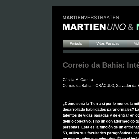
Portada
Vidas Pasadas
Vid
Correio da Bahia: Int
Cássia M. Candra
Correio da Bahia – ORÁCULO
, Salvador da 
¿Cómo sería la Tierra si por lo menos la mi
desarrollado habilidades paranormales? La
talentos de vidas pasadas y de entrar en c
delirio colectivo, sino un don adormecido q
personas. Esta es la función de un entrenad
53, utiliza sus facultades paragnósticas p