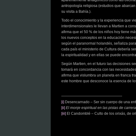
aparentemente antagónicos como las oficinas 
antropología religiosa (estudios que abarca
su visita a Bahía.).
Todo el conocimiento y la experiencia que vie
interdimensionales le llevan a Martien a cons
afirma que el 50 % de los niños hoy tiene m
los nuevos conceptos en la educación necesit
según el paranormal holandés, señaliza para 
cada país el ministerio de Cultura debería ser
la espiritualidad y en ellas se puede encontr
Según Martien, en el futuro las decisiones se
tomará en concordancia con las necesidades de
afirma que vislumbra un planeta en franca tr
este hombre que desconoce la esencia de los l
[i]
Desencarnado – Ser sin cuerpo de una ent
[ii]
El monje espiritual en las pistas de carrera
[iii]
El Candomblé – Culto de los orixás, de ori