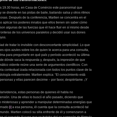
rprete de sus transformaciones.
las 19.30 horas, en Casa de Comércio este paranormal que
se divierte en las pistas de baile, bailando salsa y otros ritmos
 cosas. Después de la conferencia, Martien se concentra en el
mo aplicar los poderes innatos que ellos tienen sin saber cómo
ma son algunas de las fuerzas que él hace fluir en sí mismo desde
fronteras de los universos paralelos y decidió usar sus dones
uyos.
d de tratar lo invisible con desconcertante simplicidad. Lo que
tes ojos azules sobre los de quien le acerca para una consulta,
l alma para preguntarle en qué país y período aconteció su última
 de dónde saca la respuesta y, después, la impresión de que
ático vidente reúne una serie de argumentos científicos. Con
ria contextual izada relacionada con todos los puntos clave de la
dología extraterrestre. Martien explica: “El conocimiento está
 personas y ellas parecen decirme – por favor, despiértame. ¡Y
clarividencia, estas personas de quienes él habla no
ensión. Una de ellas lo buscó el año pasado, diciendo que
o misteriosas y aprender a manipular determinadas energías que
arnado
[i]
a esa persona, él cuenta que la consulta aconteció tal
mundo. Martien colocó su silla enfrente de él y comenzaron a