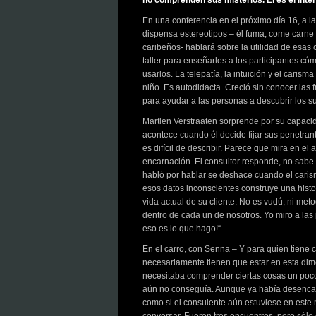
no comprenden sus misterios. Él es el inté
En una conferencia en el próximo día 16, a 
dispensa estereotipos – él fuma, come carne y 
caribeños- hablará sobre la utilidad de esas
taller para enseñarles a los participantes có
usarlos. La telepatía, la intuición y el caris
niño. Es autodidacta. Creció sin conocer las 
para ayudar a las personas a descubrir los s
Martien Verstraaten sorprende por su capacida
acontece cuando él decide fijar sus penetran
es difícil de describir. Parece que mira en e
encarnación. El consultor responde, no sabe
habló por hablar se deshace cuando el carism
esos datos inconscientes construye una histo
vida actual de su cliente. No es vudú, ni meto
dentro de cada un de nosotros. Yo miro a las
eso es lo que hago!“
En el carro, con Senna – Y para quien tiene 
necesariamente tienen que estar en esta dim
necesitaba comprender ciertas cosas un poc
aún no conseguía. Aunque ya había desenc
como si el consulente aún estuviese en este 