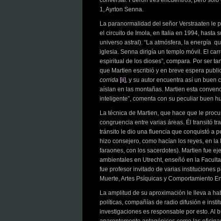
conversar. Fueron tres encuentros, pero sólo
1, Ayrton Senna.
La paranormalidad del señor Verstraaten le p
el circuito de Imola, en Italia en 1994, hasta 
universo astral). “La atmósfera, la energía qu
iglesia. Senna dirigía un templo móvil. El car
espiritual de los dioses”, compara. Por ser t
que Martien escribió y en breve espera public
corrida
[ii]
, y su autor encuentra así un buen 
aíslan en las montañas. Martien esta conven
inteligente”, comenta con su peculiar buen h
La técnica de Martien, que hace que le procu
congruencia entre varias áreas. Él transitó tr
tránsito le dio una fluencia que conquistó a
hizo consejero, como hacían los reyes, en la 
faraones, con los sacerdotes). Martien fue e
ambientales en Utrecht, enseñó en la Faculta
fue profesor invitado de varias instituciones
Muerte, Artes Psíquicas y Comportamiento Ene
La amplitud de su aproximación le lleva a ha
políticas, compañías de radio difusión e inst
investigaciones es responsable por esto. Al b