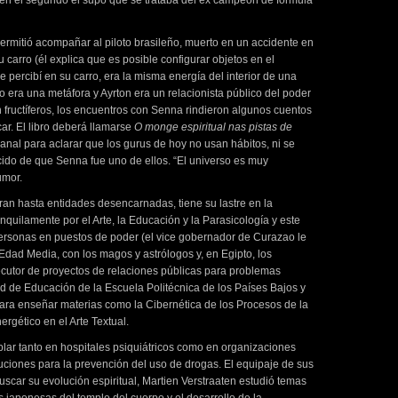
 en el segundo él supo que se trataba del ex campeón de fórmula
ermitió acompañar al piloto brasileño, muerto en un accidente en
su carro (él explica que es posible configurar objetos en el
e percibí en su carro, era la misma energía del interior de una
ro era una metáfora y Ayrton era un relacionista público del poder
an fructíferos, los encuentros con Senna rindieron algunos cuentos
ar. El libro deberá llamarse
O monge espiritual nas pistas de
canal para aclarar que los gurus de hoy no usan hábitos, ni se
cido de que Senna fue uno de ellos. “El universo es muy
umor.
ran hasta entidades desencarnadas, tiene su lastre en la
anquilamente por el Arte, la Educación y la Parasicología y este
 personas en puestos de poder (el vice gobernador de Curazao le
Edad Media, con los magos y astrólogos y, en Egipto, los
jecutor de proyectos de relaciones públicas para problemas
d de Educación de la Escuela Politécnica de los Países Bajos y
 para enseñar materias como la Cibernética de los Procesos de la
rgético en el Arte Textual.
blar tanto en hospitales psiquiátricos como en organizaciones
ituciones para la prevención del uso de drogas. El equipaje de sus
uscar su evolución espiritual, Martien Verstraaten estudió temas