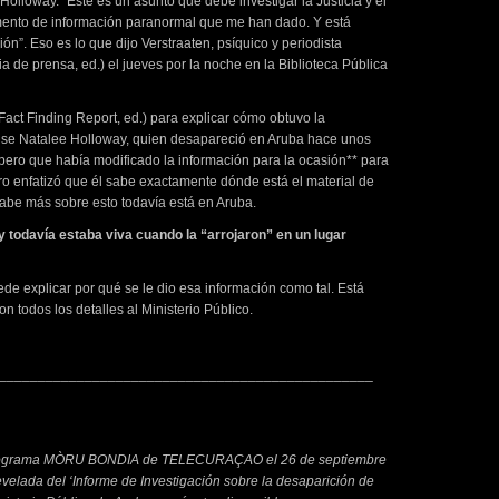
lloway. “Este es un asunto que debe investigar la Justicia y el
umento de información paranormal que me han dado. Y está
ón”. Eso es lo que dijo Verstraaten, psíquico y periodista
 de prensa, ed.) el jueves por la noche en la Biblioteca Pública
Fact Finding Report, ed.) para explicar cómo obtuvo la
nse Natalee Holloway, quien desapareció en Aruba hace unos
pero que había modificado la información para la ocasión** para
Pero enfatizó que él sabe exactamente dónde está el material de
abe más sobre esto todavía está en Aruba.
 todavía estaba viva cuando la “arrojaron” en un lugar
ede explicar por qué se le dio esa información como tal. Está
n todos los detalles al Ministerio Público.
________________________________________________
l programa MÒRU BONDIA de TELECURAÇAO el 26 de septiembre
evelada del ‘Informe de Investigación sobre la desaparición de