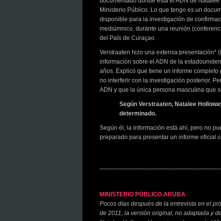
documentado dónde está el ADN de Natalee Ho
Ministerio Público. Lo que tengo es un doc
disponible para la investigación de confirmaci
mediúmnico, durante una reunión (conferencia
del País de Curaçao.
Verstraaten hizo una extensa presentación* (
información sobre el ADN de la estadounide
años. Explicó que tiene un informe completo 
no interferir con la investigación posterior. 
ADN y que la única persona masculina que s
Según Verstraaten, Natalee Holloway
determinado.
Según él, la información está ahí, pero no pu
preparado para presentar un informe oficial co
___________________________________
MINISTERIO PÚBLICO ARUBA
Pocos días después de la entrevista en e
de 2011, la versión original, no adaptada y d