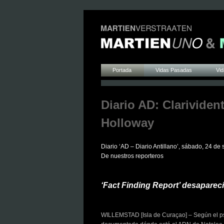
Portada
Vidas Pasadas
Vid
Diario AD: Clarividen
Holloway
Diario ‘AD – Diario Antillano’, sábado, 24 d
De nuestros reporteros
‘Fact Finding Report’ desaparec
WILLEMSTAD [Isla de Curaçao] – Según el ps