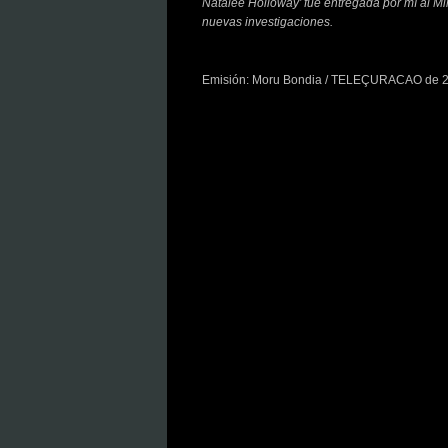
Natalee Holloway’ fue entregada por mí al Min
nuevas investigaciones.
Emisión: Moru Bondia / TELEÇURACAO de 26