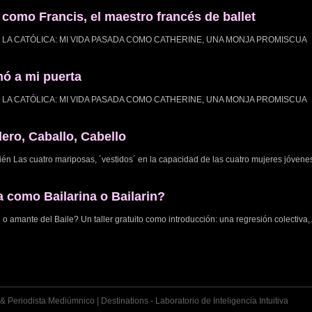
 como Francis, el maestro francés de ballet
ISABEL LA CATÓLICA: MI VIDA PASADA COMO CATHERINE, UNA MONJA PROMISCUA 
mó a mi puerta
ISABEL LA CATÓLICA: MI VIDA PASADA COMO CATHERINE, UNA MONJA PROMISCUA 
lero, Caballo, Cabello
mbién Las cuatro mariposas, ´vestidos´ en la capacidad de las cuatro mujeres jóven
 como Bailarina o Bailarin?
 amante del Baile? Un taller gratuito como introducción: una regresión colectiva
& Periodista Mediúmnico | Destinations - Laboratorio de Inteligencia Intuitiva