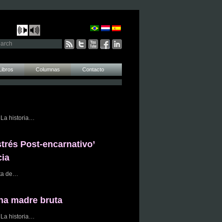
Libros
Columnas
Contacto
La historia…
strés Post-encarnativo’
cia
ta de…
na madre bruta
La historia…