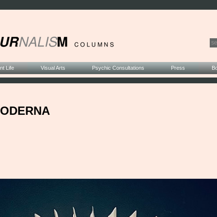
t Life
Visual Arts
Psychic Consultations
Press
B
 MODERNA