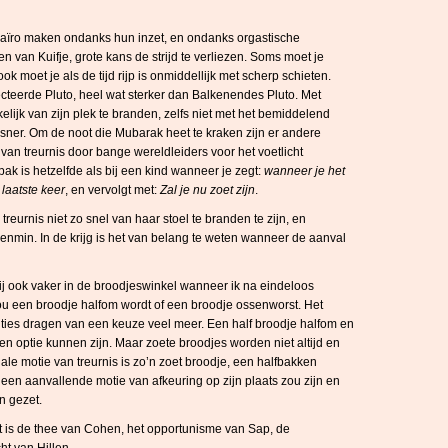
aïro maken ondanks hun inzet, en ondanks orgastische
van Kuifje, grote kans de strijd te verliezen. Soms moet je
ok moet je als de tijd rijp is onmiddellijk met scherp schieten.
cteerde Pluto, heel wat sterker dan Balkenendes Pluto. Met
ijk van zijn plek te branden, zelfs niet met het bemiddelend
ner. Om de noot die Mubarak heet te kraken zijn er andere
van treurnis door bange wereldleiders voor het voetlicht
pak is hetzelfde als bij een kind wanneer je zegt:
wanneer je het
 laatste keer
, en vervolgt met:
Zal je nu zoet zijn
.
reurnis niet zo snel van haar stoel te branden te zijn, en
venmin. In de krijg is het van belang te weten wanneer de aanval
 mij ook vaker in de broodjeswinkel wanneer ik na eindeloos
nou een broodje halfom wordt of een broodje ossenworst. Het
nties dragen van een keuze veel meer. Een half broodje halfom en
n optie kunnen zijn. Maar zoete broodjes worden niet altijd en
ale motie van treurnis is zo’n zoet broodje, een halfbakken
en aanvallende motie van afkeuring op zijn plaats zou zijn en
n gezet.
t is de thee van Cohen, het opportunisme van Sap, de