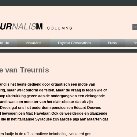
t Life
Visual Arts
Psychic Consultations
Press
B
e van Treurnis
and is het beste gediend door orgastisch een motie van
reurig, maar wel conform de feiten. Maar de vraag is tegen wie of
hoop uitdrukking geven aan de ondergang van een zieltogende
ndt was een meester van het clair-obscur dat uit zijn
je Drees gaf ons het ouderdomspensioen en Eduard Douwes
l bewogen pen Max Havelaar. Ook de weelderige en glanzende
ie in het Italiaanse Syracuse zijn aardse pijp aan Maarten gaf
n foutje in de reïncarnatieve bekabeling, verkeerd gen,