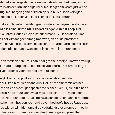
 de Betuwe langs de Linge me nog steeds kan bekoren, en de
d is als een lankmoedige rivier met langzaam voorbijdrijvende
ug, met bergen grind of kolen op hun buik tussen verstijfde
 koeien en koeienvla stond ik er bij en keek ernaar.
o die in Nederland wilden gaan studeren vroegen me altijd wat
aan toeging. Ik kon niets anders zeggen dan dat er op elke
54 universiteiten en op elke supermarkt 123 laboratoria. Dat
 het klimaat geen vraag naar was, en dat de plastische
van de vele depressieve gezichten. Dat Nederland eigenlijk één
orium niet gemaakt was om er in te leven, laat staan om er
 een motie van treurnis aan haar groene broekje. Dat was treurig,
, maar treurig omdat een motie van treurnis niets voorstelt, en
 voorloper is voor een motie van afkeuring.
genlijk. Het is het politiek orgasme vanuit deemoed dat
maar ik kan niet, Nederland dus. Het is het compromis om het
of aan een slecht geaspecteerde planeet Venus, die altijd naar
s in Kaïro al 30 jaar zwaar verstoord zijn. Het is vanuit een
aren, Nederland dus, zoals de zwakzinnige Amerikaanse regering
sche machthebbers de hand boven het hoofd houdt. Rutte dus,
in de wielen wil rijden omdat de vaderlandse economie er mee in
de plaats een ruggengraat van vloeibare noga en gesmolten