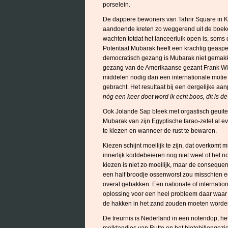
porselein.
De dappere bewoners van Tahrir Square in K
aandoende kreten zo weggerend uit de boeken 
wachten totdat het lanceerluik open is, soms o
Potentaat Mubarak heeft een krachtig geaspe
democratisch gezang is Mubarak niet gemakkel
gezang van de Amerikaanse gezant Frank Wis
middelen nodig dan een internationale motie 
gebracht. Het resultaat bij een dergelijke aan
nóg een keer doet word ik echt boos, dit is de
Ook Jolande Sap bleek met orgastisch geuite t
Mubarak van zijn Egyptische farao-zetel al e
te kiezen en wanneer de rust te bewaren.
Kiezen schijnt moeilijk te zijn, dat overkomt
innerlijk koddebeieren nog niet weet of het 
kiezen is niet zo moeilijk, maar de conseque
een half broodje ossenworst zou misschien ee
overal gebakken. Een nationale of internation
oplossing voor een heel probleem daar waar e
de hakken in het zand zouden moeten worde
De treurnis is Nederland in een notendop, he