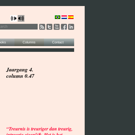
ooks
Columns
Contact
Jaargang 4.
column 0.47
“Treurnis is treuriger dan treurig,
intreurig eigenlijk. Het is het