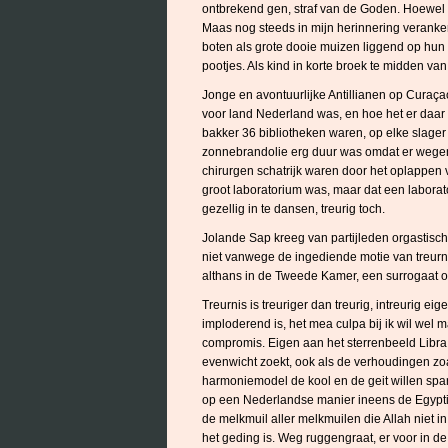
ontbrekend gen, straf van de Goden. Hoewel
Maas nog steeds in mijn herinnering veranker
boten als grote dooie muizen liggend op hun r
pootjes. Als kind in korte broek te midden van
Jonge en avontuurlijke Antillianen op Curaça
voor land Nederland was, en hoe het er daar 
bakker 36 bibliotheken waren, op elke slager 
zonnebrandolie erg duur was omdat er wegens
chirurgen schatrijk waren door het oplappen 
groot laboratorium was, maar dat een laborat
gezellig in te dansen, treurig toch.
Jolande Sap kreeg van partijleden orgastisch
niet vanwege de ingediende motie van treurnis
althans in de Tweede Kamer, een surrogaat of
Treurnis is treuriger dan treurig, intreurig ei
imploderend is, het mea culpa bij ik wil wel 
compromis. Eigen aan het sterrenbeeld Libra 
evenwicht zoekt, ook als de verhoudingen zoal
harmoniemodel de kool en de geit willen sp
op een Nederlandse manier ineens de Egypti
de melkmuil aller melkmuilen die Allah niet 
het geding is. Weg ruggengraat, er voor in 