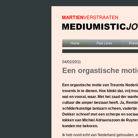
Home
Past Lives
Presen
04/02/2011
Een orgastische moti
Een orgastische motie van Treurnis Nederl
treurnis in te dienen. Hoe klinkt dat, vrij t
wat en vooral, waar. Met het zaad der wan
cultuur die amper bestaan heeft. Ja, Rembra
schilderkunstige lantaarn scheen, vadert
Dekker schreef met een scherpe en sociaa
lokken van Michiel Adriaenszoon de Ruyter d
konden me bekoren.
Ik heb nooit echt van Nederland gehouden, ee