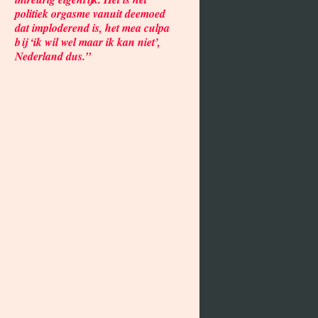
politiek orgasme vanuit deemoed
dat imploderend is, het mea culpa
bij ‘ik wil wel maar ik kan niet’,
Nederland dus.”