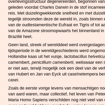
overlevingsstructuur degenereerden, begonnen vana
geleden voordat Charles Darwin in de stof incarneer
reis. Met duizelingwekkende snelheid en met duize
tegelijk stroomden deze de wereld in, zoals binnen 
van de oudtestamentische Eufraat en Tigris of tot aa
van de Amazone stroomopwaarts het binnenland in
Brazilië heet.
Geen land, streek of werelddeel werd overgeslagen,
tijdsperiode in de wereldgeschiedenis werd ongemoe
Hollandse kaas uit het vuisje,
lactobacillus helvetic
camembert,
penicillium camenberti
, weliswaar een
er niet aan, terwijl mogelijk ook een deel van de v
van Hubert en Jan van Eyck uit caseïnetempera be
casei
.
Zoals de eerste vorige levens van mensachtigen nog
van aard waren, maar collectief, het leven van Pe
Maria Homo Sapiens verschilden nog niet veel van 