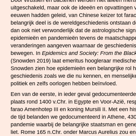
Door virussen en bacteriën werden niet alleen mens
uitgeschakeld, maar ook de ideeën en opvattingen
eeuwen hadden geleid, van Chinese keizer tot farao
belangrijk deel is de wereldgeschiedenis ontstaan d
dan ook niet verwonderlijk dat de astrologische sign
epidemieën en pandemieën tevens de maatschappeli
veranderingen aangeven waarnaar de geschiedenis
bewegen. In
Epidemics and Society: From the Black
(Snowden 2019) laat emeritus hoogleraar medische
Snowden zien hoe epidemieën een belangrijke rol 
geschiedenis zoals we die nu kennen, en menselijke 
politiek en zelfs oorlogen hebben beïnvloed.
Een van de eerste, in ieder geval gedocumenteerd
plaats rond 1400 v.Chr. in Egypte en Voor-Azië, respe
farao Amenhotep III en koning Mursili II. Met een his
de tijd belanden we gedocumenteerd in Athene, 430
pandemie waarbij de belangrijke staatsman en gener
liet. Rome 165 n.Chr. onder Marcus Aurelius zou en