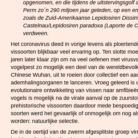
opgenomen, en die tijdens de uitstervingsgolf 
Perm zo´n 290 miljoen jaar geleden, op een e
zoals de Zuid-Amerikaanse Lepidosiren Dissimi
Castelnau/Lepidosiren paradoxa (Laporte de C
verdween.
Het coronavirus deed in vorige levens als ploerten
vissoorten blijkbaar veel ervaring op. Ten slotte moe
jaren later klaar zijn om na veel oefenen met virusv
vogelpest zo mogelijk een deel van de wereldbevolk
Chinese Wuhan, uit te roeien door collectief een aa
ademhalingsorganen te lanceren. Vroeg geleerd is
evolutionaire ontwikkeling van vissen naar amfibieë
vogels is mogelijk na de virale aanval op de zuurst
prehistorische vissoorten daardoor mede bespoedi
soorten werd het gevaarlijk of onmogelijk om nog al
worden: natuurlijke selectie.
De in de oertijd van de zwerm afgesplitste groep vi