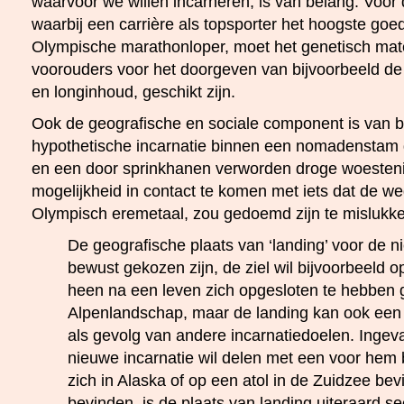
waarvoor we willen incarneren, is van belang. Voor
waarbij een carrière als topsporter het hoogste goed
Olympische marathonloper, moet het genetisch mate
voorouders voor het doorgeven van bijvoorbeeld de
en longinhoud, geschikt zijn.
Ook de geografische en sociale component is van 
hypothetische incarnatie binnen een nomadenstam d
en een door sprinkhanen verworden droge woesteni
mogelijkheid in contact te komen met iets dat de w
Olympisch eremetaal, zou gedoemd zijn te mislukk
De geografische plaats van ‘landing’ voor de n
bewust gekozen zijn, de ziel wil bijvoorbeeld 
heen na een leven zich opgesloten te hebben 
Alpenlandschap, maar de landing kan ook een s
als gevolg van andere incarnatiedoelen. Ingeval
nieuwe incarnatie wil delen met een voor hem 
zich in Alaska of op een atol in de Zuidzee bev
bevinden, is de plaats van landing uiteraard s