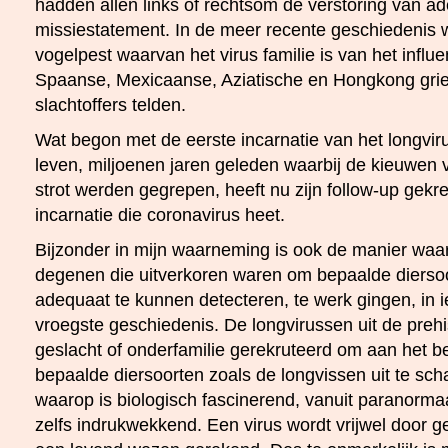
hadden allen links of rechtsom de verstoring van 
missiestatement. In de meer recente geschiedenis w
vogelpest waarvan het virus familie is van het influe
Spaanse, Mexicaanse, Aziatische en Hongkong gri
slachtoffers telden.
Wat begon met de eerste incarnatie van het longvirus
leven, miljoenen jaren geleden waarbij de kieuwen v
strot werden gegrepen, heeft nu zijn follow-up gek
incarnatie die coronavirus heet.
Bijzonder in mijn waarneming is ook de manier waa
degenen die uitverkoren waren om bepaalde diersoo
adequaat te kunnen detecteren, te werk gingen, in i
vroegste geschiedenis. De longvirussen uit de prehi
geslacht of onderfamilie gerekruteerd om aan het b
bepaalde diersoorten zoals de longvissen uit te sch
waarop is biologisch fascinerend, vanuit paranorma
zelfs indrukwekkend. Een virus wordt vrijwel door 