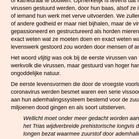
of kathedraal te bouwen. Opmerkelijk is tevens dat h
virussen gestuurd werden, door hun baas, alsof ze i
of iemand hun werk met verve uitvoerden. We zullen
of andere godheid er maar niet bijhalen, maar de v
gepassioneerd en gestructureerd als horden mieren 
exact weten wat ze moeten doen en exact weten wa
levenswerk gestoord zou worden door mensen of an
Het woord
vlijtig
was ook bij de eerste virussen van 
werkvolk die virussen, maar gestuurd van hoger han
ongoddelijke natuur.
De eerste levensvormen die door de vroegste voorl
coronavirus werden besmet waren een serie vissoor
aan hun ademhalingssysteem bestemd voor de zuurs
miljoenen dood gingen en als soort uitstierven.
Wellicht moet onder meer gedacht worden aan 
het Trias wijdverbreide prehistorische longvis
longen bezat waarmee zuurstof door ademhal