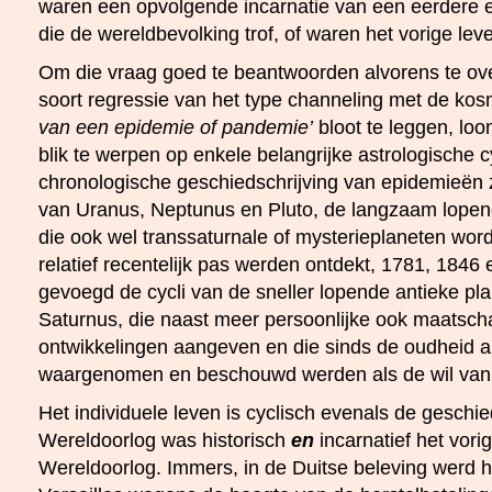
waren een opvolgende incarnatie van een eerdere 
die de wereldbevolking trof, of waren het vorige lev
Om die vraag goed te beantwoorden alvorens te o
soort regressie van het type channeling met de ko
van een epidemie of pandemie’
bloot te leggen, loo
blik te werpen op enkele belangrijke astrologische c
chronologische geschiedschrijving van epidemieën z
van Uranus, Neptunus en Pluto, de langzaam lopend
die ook wel transsaturnale of mysterieplaneten w
relatief recentelijk pas werden ontdekt, 1781, 1846 
gevoegd de cycli van de sneller lopende antieke pla
Saturnus, die naast meer persoonlijke ook maatsch
ontwikkelingen aangeven en die sinds de oudheid 
waargenomen en beschouwd werden als de wil van
Het individuele leven is cyclisch evenals de geschi
Wereldoorlog was historisch
en
incarnatief het vor
Wereldoorlog. Immers, in de Duitse beleving werd 