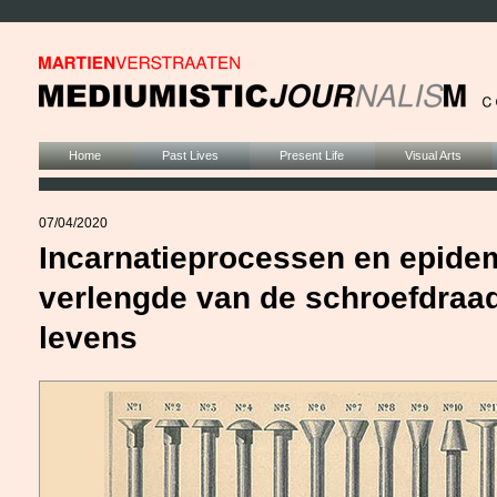
Home
Past Lives
Present Life
Visual Arts
07/04/2020
Incarnatieprocessen en epidem
verlengde van de schroefdraad
levens