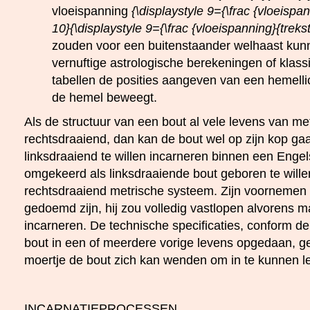
vloeispanning
{\displaystyle 9={\frac {vloeispan
10}{\displaystyle 9={\frac {vloeispanning}{trekst
zouden voor een buitenstaander welhaast ku
vernuftige astrologische berekeningen of klass
tabellen de posities aangeven van een hemelli
de hemel beweegt.
Als de structuur van een bout al vele levens van me
rechtsdraaiend, dan kan de bout wel op zijn kop g
linksdraaiend te willen incarneren binnen een Engel
omgekeerd als linksdraaiende bout geboren te will
rechtsdraaiend metrische systeem. Zijn voornemen 
gedoemd zijn, hij zou volledig vastlopen alvorens 
incarneren. De technische specificaties, conform d
bout in een of meerdere vorige levens opgedaan, g
moertje de bout zich kan wenden om in te kunnen l
INCARNATIEPROCESSEN