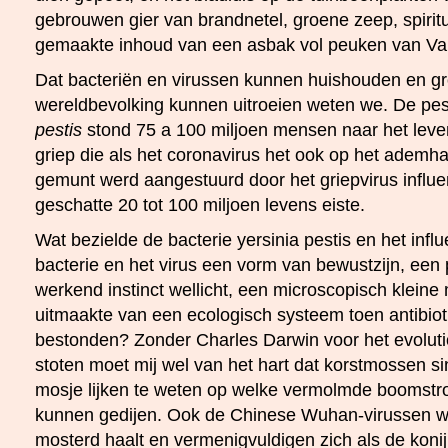
gebrouwen gier van brandnetel, groene zeep, spiritu
gemaakte inhoud van een asbak vol peuken van Va
Dat bacteriën en virussen kunnen huishouden en gr
wereldbevolking kunnen uitroeien weten we. De pe
pestis
stond 75 a 100 miljoen mensen naar het leven
griep die als het coronavirus het ook op het ademh
gemunt werd aangestuurd door het griepvirus influe
geschatte 20 tot 100 miljoen levens eiste.
Wat bezielde de bacterie yersinia pestis en het inf
bacterie en het virus een vorm van bewustzijn, een p
werkend instinct wellicht, een microscopisch kleine 
uitmaakte van een ecologisch systeem toen antibiot
bestonden? Zonder Charles Darwin voor het evolutio
stoten moet mij wel van het hart dat korstmossen si
mosje lijken te weten op welke vermolmde boomstr
kunnen gedijen. Ook de Chinese Wuhan-virussen 
mosterd haalt en vermenigvuldigen zich als de konij