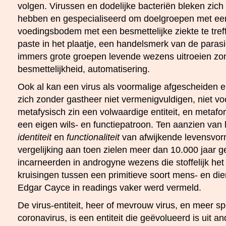
volgen. Virussen en dodelijke bacteriën bleken zich
hebben en gespecialiseerd om doelgroepen met een
voedingsbodem met een besmettelijke ziekte te tref
paste in het plaatje, een handelsmerk van de parasi
immers grote groepen levende wezens uitroeien zon
besmettelijkheid, automatisering.
Ook al kan een virus als voormalige afgescheiden 
zich zonder gastheer niet vermenigvuldigen, niet voo
metafysisch zin een volwaardige entiteit, en metaf
een eigen wils- en functiepatroon. Ten aanzien van
identiteit
en
functionaliteit
van afwijkende levensvor
vergelijking aan toen zielen meer dan 10.000 jaar 
incarneerden in androgyne wezens die stoffelijk het
kruisingen tussen een primitieve soort mens- en die
Edgar Cayce in readings vaker werd vermeld.
De virus-entiteit, heer of mevrouw virus, en meer s
coronavirus, is een entiteit die geëvolueerd is uit and