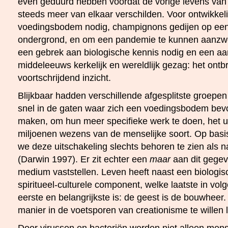
even geduurd hebben voordat de vorige levens van 
steeds meer van elkaar verschilden. Voor ontwikkel
voedingsbodem nodig, champignons gedijen op een
ondergrond, en om een pandemie te kunnen aanzwen
een gebrek aan biologische kennis nodig en een aa
middeleeuws kerkelijk en wereldlijk gezag: het ont
voortschrijdend inzicht.
Blijkbaar hadden verschillende afgesplitste groepen
snel in de gaten waar zich een voedingsbodem bev
maken, om hun meer specifieke werk te doen, het u
miljoenen wezens van de menselijke soort. Op bas
we deze uitschakeling slechts behoren te zien als na
(Darwin 1997). Er zit echter een
maar
aan dit gegev
medium vaststellen. Leven heeft naast een biolog
spiritueel-culturele component, welke laatste in vol
eerste en belangrijkste is: de geest is de bouwheer
manier in de voetsporen van creationisme te willen 