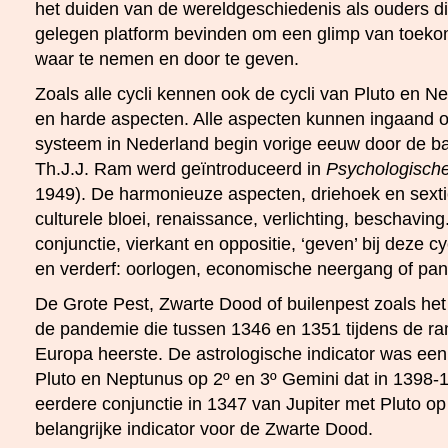
het duiden van de wereldgeschiedenis als ouders d
gelegen platform bevinden om een glimp van toeko
waar te nemen en door te geven.
Zoals alle cycli kennen ook de cycli van Pluto en 
en harde aspecten. Alle aspecten kunnen ingaand of
systeem in Nederland begin vorige eeuw door de b
Th.J.J. Ram werd geïntroduceerd in
Psychologische
1949). De harmonieuze aspecten, driehoek en sextie
culturele bloei, renaissance, verlichting, beschavin
conjunctie, vierkant en oppositie, ‘geven’ bij deze 
en verderf: oorlogen, economische neergang of pa
De Grote Pest, Zwarte Dood of builenpest zoals he
de pandemie die tussen 1346 en 1351 tijdens de r
Europa heerste. De astrologische indicator was een
Pluto en Neptunus op 2º en 3º Gemini dat in 1398-
eerdere conjunctie in 1347 van Jupiter met Pluto o
belangrijke indicator voor de Zwarte Dood.