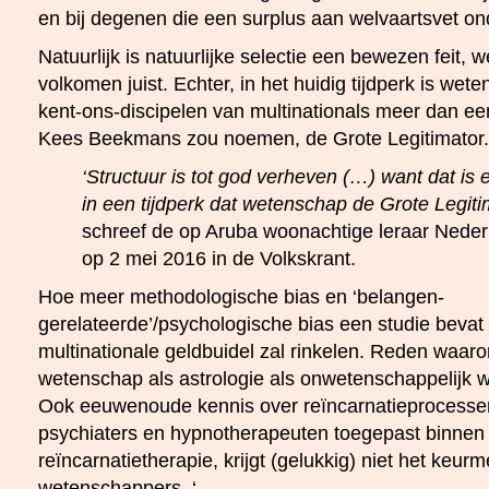
en bij degenen die een surplus aan welvaartsvet o
Natuurlijk is natuurlijke selectie een bewezen feit, 
volkomen juist. Echter, in het huidig tijdperk is we
kent-ons-discipelen van multinationals meer dan ee
Kees Beekmans zou noemen, de Grote Legitimator.
‘Structuur is tot god verheven (…) want dat i
in een tijdperk dat wetenschap de Grote Legit
schreef de op Aruba woonachtige leraar Ned
op 2 mei 2016 in de Volkskrant.
Hoe meer methodologische bias en ‘belangen-
gerelateerde’/psychologische bias een studie bevat
multinationale geldbuidel zal rinkelen. Reden waar
wetenschap als astrologie als onwetenschappelijk 
Ook eeuwenoude kennis over reïncarnatieprocess
psychiaters en hypnotherapeuten toegepast binne
reïncarnatietherapie, krijgt (gelukkig) niet het ke
wetenschappers. ‘