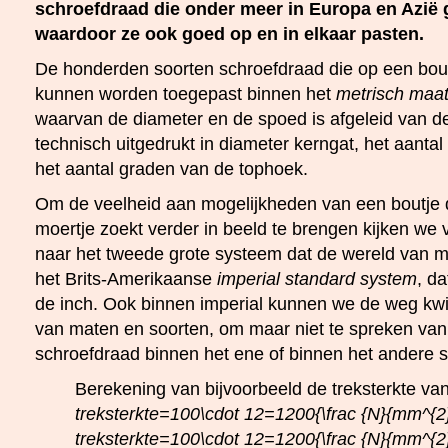
schroefdraad die onder meer in Europa en Azië g
waardoor ze ook goed op en in elkaar pasten.
De honderden soorten schroefdraad die op een bou
kunnen worden toegepast binnen het
metrisch maa
waarvan de diameter en de spoed is afgeleid van de
technisch uitgedrukt in diameter kerngat, het aantal
het aantal graden van de tophoek.
Om de veelheid aan mogelijkheden van een boutje 
moertje zoekt verder in beeld te brengen kijken we
naar het tweede grote systeem dat de wereld van m
het Brits-Amerikaanse
imperial standard system
, da
de inch. Ook binnen imperial kunnen we de weg kwij
van maten en soorten, om maar niet te spreken van 
schroefdraad binnen het ene of binnen het andere 
Berekening van bijvoorbeeld de treksterkte va
treksterkte=100\cdot 12=1200{\frac {N}{mm^{2}}
treksterkte=100\cdot 12=1200{\frac {N}{mm^{2}