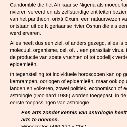
Candomblé die het Afrikaanse Nigeria als moederla
rivieren vereerd en als zelfstandige entiteiten bezie
van het pantheon, orixá Oxum, een natuurwezen va
ontstaan uit de Nigeriaanse rivier Oshun die als een 
werd ervaren.
Alles heeft dus een ziel, of anders gezegd, alles is 
molecuul, organisme, cel, of… een parasitair virus. 
de productie van zoete vruchten of tot dodelijk ver
epidemieën.
In tegenstelling tot individuele horoscopen kan op 
kernrampen, oorlogen of epidemieën, maar ook op 
landen en volkeren, zowel politiek, economisch of
astrologie (Doolaard 1986) worden toegepast, in d
eerste toepassingen van astrologie.
Een arts zonder kennis van astrologie heeft 
arts te noemen.
Hippocrates (460-377 v.Chr.)