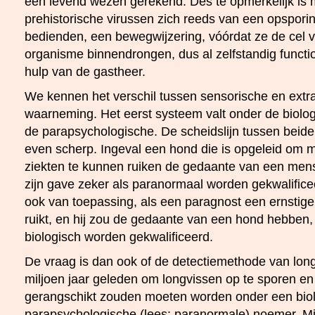
een levend wezen gerekend. Des te opmerkelijk is 
prehistorische virussen zich reeds van een opspo
bedienden, een bewegwijzering, vóórdat ze de cel 
organisme binnendrongen, dus al zelfstandig funct
hulp van de gastheer.
We kennen het verschil tussen sensorische en extr
waarneming. Het eerst systeem valt onder de biolog
de parapsychologische. De scheidslijn tussen beide 
even scherp. Ingeval een hond die is opgeleid om m
ziekten te kunnen ruiken de gedaante van een men
zijn gave zeker als paranormaal worden gekwalific
ook van toepassing, als een paragnost een ernstige zi
ruikt, en hij zou de gedaante van een hond hebben, 
biologisch worden gekwalificeerd.
De vraag is dan ook of de detectiemethode van lon
miljoen jaar geleden om longvissen op te sporen en 
gerangschikt zouden moeten worden onder een biol
parapsychologische (lees: paranormale) noemer. M