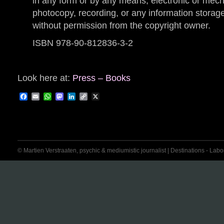
in any form or by any means, electronic or mech
photocopy, recording, or any information storage
without permission from the copyright owner.
ISBN 978-90-812836-3-2
Look here at:
Press – Books
Facebook
Email
WhatsApp
Mastodon
LinkedIn
Copy
X
Link
© Martien Verstraaten, psychic & mediumistic journalist | Destinations - Labora