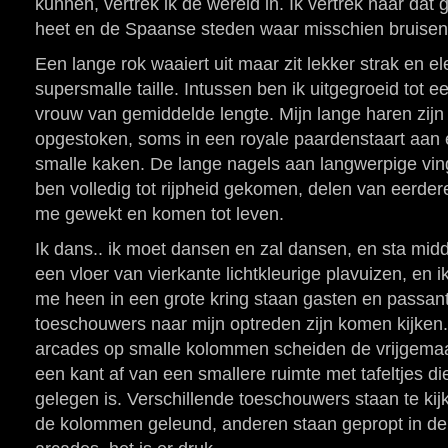
kunnen, vertrek ik de wereld in. Ik vertrek naar dat
heet en de Spaanse steden waar misschien bruisend
Een lange rok waaiert uit maar zit lekker strak en e
supersmalle taille. Intussen ben ik uitgegroeid tot 
vrouw van gemiddelde lengte. Mijn lange haren zij
opgestoken, soms in een royale paardenstaart aan 
smalle kaken. De lange nagels aan langwerpige ving
ben volledig tot rijpheid gekomen, delen van eerder
me gewekt en komen tot leven.
Ik dans.. ik moet dansen en zal dansen, en sta mid
een vloer van vierkante lichtkleurige plavuizen, en 
me heen in een grote kring staan gasten en passant
toeschouwers naar mijn optreden zijn komen kijken.
arcades op smalle kolommen scheiden de vrijgema
een kant af van een smallere ruimte met tafeltjes d
gelegen is. Verschillende toeschouwers staan te ki
de kolommen geleund, anderen staan gepropt in de