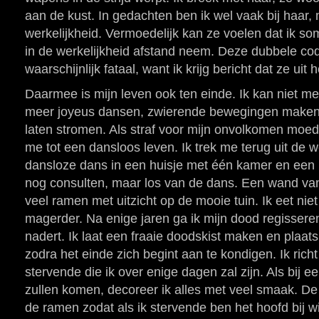
aan de kust. In gedachten ben ik wel vaak bij haar,
werkelijkheid. Vermoedelijk kan ze voelen dat ik soms
in de werkelijkheid afstand neem. Deze dubbele co
waarschijnlijk fataal, want ik krijg bericht dat ze uit 
Daarmee is mijn leven ook ten einde. Ik kan niet me
meer joyeus dansen, zwierende bewegingen maken 
laten stromen. Als straf voor mijn onvolkomen moed
me tot een dansloos leven. Ik trek me terug uit de 
dansloze dans in een huisje met één kamer en een mo
nog consulten, maar los van de dans. Een wand van
veel ramen met uitzicht op de mooie tuin. Ik eet ni
magerder. Na enige jaren ga ik mijn dood regissere
nadert. Ik laat een fraaie doodskist maken en plaats
zodra het einde zich begint aan te kondigen. Ik rich
stervende die ik over enige dagen zal zijn. Als bij e
zullen komen, decoreer ik alles met veel smaak. De k
de ramen zodat als ik stervende ben het hoofd bij 