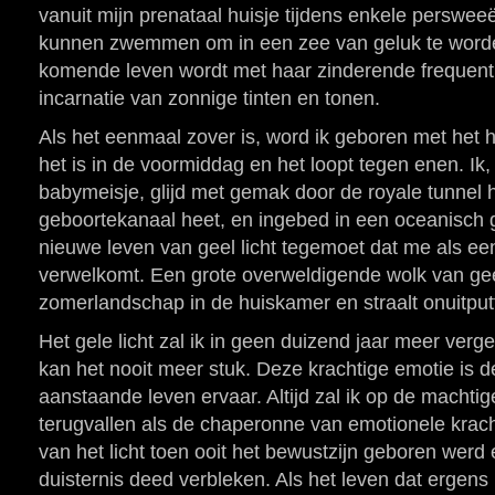
vanuit mijn prenataal huisje tijdens enkele perswee
kunnen zwemmen om in een zee van geluk te wor
komende leven wordt met haar zinderende frequent
incarnatie van zonnige tinten en tonen.
Als het eenmaal zover is, word ik geboren met het 
het is in de voormiddag en het loopt tegen enen. Ik
babymeisje, glijd met gemak door de royale tunnel 
geboortekanaal heet, en ingebed in een oceanisch ge
nieuwe leven van geel licht tegemoet dat me als ee
verwelkomt. Een grote overweldigende wolk van geel
zomerlandschap in de huiskamer en straalt onuitputt
Het gele licht zal ik in geen duizend jaar meer verg
kan het nooit meer stuk. Deze krachtige emotie is de
aanstaande leven ervaar. Altijd zal ik op de machti
terugvallen als de chaperonne van emotionele kracht
van het licht toen ooit het bewustzijn geboren werd e
duisternis deed verbleken. Als het leven dat ergens i