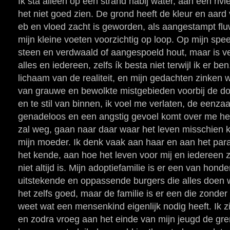
Ik sta alleen op een strand nabij water, aan een rivi
het niet goed zien. De grond heeft de kleur en aard
eb en vloed zacht is geworden, als aangestampt flu
mijn kleine voeten voorzichtig op loop. Op mijn spee
steen en verdwaald of aangespoeld hout, maar is ve
alles en iedereen, zelfs ík besta niet terwijl ik er ben
lichaam van de realiteit, en mijn gedachten zinken
van grauwe en bewolkte mistgebieden voorbij de doo
en te stil van binnen, ik voel me verlaten, de eenz
genadeloos en een angstig gevoel komt over me he
zal weg, gaan naar daar waar het leven misschien k
mijn moeder. Ik denk vaak aan haar en aan het para
het kende, aan hoe het leven voor mij en iedereen 
niet altijd is. Mijn adoptiefamilie is er een van honde
uitstekende en oppassende burgers die alles doen 
het zelfs goed, maar de familie is er een die zonder 
weet wat een mensenkind eigenlijk nodig heeft. Ik zit
en zodra vroeg aan het einde van mijn jeugd de g