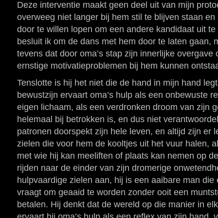
Deze interventie maakt geen deel uit van mijn proto
overweeg niet langer bij hem stil te blijven staan e
door te willen lopen om een andere kandidaat uit te 
besluit ik om de dans met hem door te laten gaan, 
tevens dat door oma’s stap zijn innerlijke overgave
ernstige motivatieproblemen bij hem kunnen ontsta
Tenslotte is hij het niet die de hand in mijn hand leg
bewustzijn ervaart oma’s hulp als een onbewuste re
eigen lichaam, als een verdronken droom van zijn ge
helemaal bij betrokken is, en dus niet verantwoordeli
patronen doorspekt zijn hele leven, en altijd zijn er
zielen die voor hem de kooltjes uit het vuur halen, al
met wie hij kan meeliften of plaats kan nemen op d
rijden naar de einder van zijn dromerige onwetendhei
hulpvaardige zielen aan, hij is een aaibare man die 
vraagt om geaaid te worden zonder ooit een muntst
betalen. Hij denkt dat de wereld op die manier in elk
ervaart hij oma’s hulp als een reflex van zijn hand, v