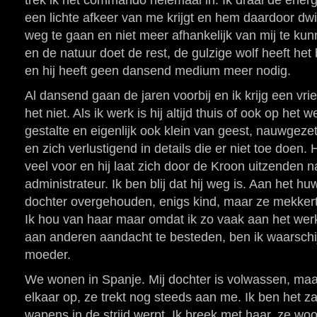
trek ik het commando helemaal in. Ik draai de energ
een lichte afkeer van me krijgt en hem daardoor dwi
weg te gaan en niet meer afhankelijk van mij te kunn
en de natuur doet de rest, de gulzige wolf heeft het
en hij heeft geen dansend medium meer nodig.
Al dansend gaan de jaren voorbij en ik krijg een vri
het niet. Als ik werk is hij altijd thuis of ook op het w
gestalte en eigenlijk ook klein van geest, nauwgeze
en zich verlustigend in details die er niet toe doen. H
veel voor en hij laat zich door de Kroon uitzenden na
administrateur. Ik ben blij dat hij weg is. Aan het h
dochter overgehouden, enigs kind, maar ze mekkert 
Ik hou van haar maar omdat ik zo vaak aan het wer
aan anderen aandacht te besteden, ben ik waarschij
moeder.
We wonen in Spanje. Mij dochter is volwassen, maar
elkaar op, ze trekt nog steeds aan me. Ik ben het z
wapens in de strijd werpt. Ik breek met haar, ze woo