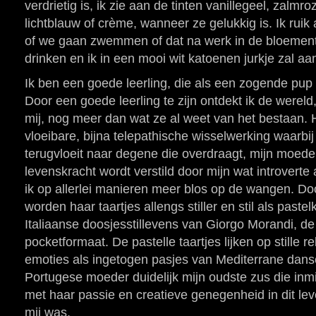
verdrietig is, ik zie aan de tinten vanillegeel, zalmr
lichtblauw of crème, wanneer ze gelukkig is. Ik ruik
of we gaan zwemmen of dat na werk in de bloemen
drinken en ik in een mooi wit katoenen jurkje zal aan
Ik ben een goede leerling, die als een zogende pup 
Door een goede leerling te zijn ontdekt ik de werel
mij, nog meer dan wat ze al weet van het bestaan. 
vloeibare, bijna telepathische wisselwerking waarbi
terugvloeit naar degene die overdraagt, mijn moede
levenskracht wordt verstild door mijn wat introverte 
ik op allerlei manieren meer blos op de wangen. Do
worden haar taartjes allengs stiller en stil als paste
Italiaanse doosjesstillevens van Giorgo Morandi, d
pocketformaat. De pastelle taartjes lijken op stille 
emoties als ingetogen pasjes van Mediterrane danse
Portugese moeder duidelijk mijn oudste zus die inmi
met haar passie en creatieve genegenheid in dit le
mij was.