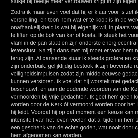
stukje bij beetje meer vertrouwen krijgt in zijn eige
Zodra ik maar even voel dat hij er klaar voor is zet 
versnelling, en toon hem wat er te koop is in de wer
onafhankelijkheid is wat hij eigenlijk wil, in plaat
te liften op de bok van kar of koets. Ik steek het vu
vlam in de pan slaat en zijn onderste energiecentr
levenslust. Na zijn dans met mij moet er voor hem 
terug zijn. Al dansende stuur ik steeds grotere en k
zijn onderbuik, gelijktijdig bestook ik zijn bovenste
veiligheidsimpulsen zodat zijn middeleeuwse gedach
kunnen verstoren. Ik voel dat hij worstelt met gedach
beschouwt, en aan de dodende woorden van de Ke
vermoorden bij vrije gedachten. Ik geef hem geen k
worden door de Kerk óf vermoord worden door het 
hij leidt. Voordat hij op dat moment een keuze kan 
intensiteit van het leven voelen dat al tijden in hem 
een geschenk van de echte goden, wat nooit door cler
hem afgenomen kan worden.