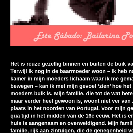
Het is reuze gezellig binnen en buiten de buik v
Terwijl ik nog in de baarmoeder woon – ik heb n
kamer in mijn moeders lichaam waar ik me gemak
bewegen – kan ik met mijn gevoel ‘zien’ hoe het
moeders buik is. Mijn familie, die tot de wat bet
maar verder heel gewoon is, woont niet ver van 
plaats in het noorden van Portugal. Voor mijn ge
qua tijd in het midden van de 16e eeuw. Het is er
huis is aangenaam en overweldigend. Mijn famil
familie, rijk aan zintuigen, die de genegenheid vo