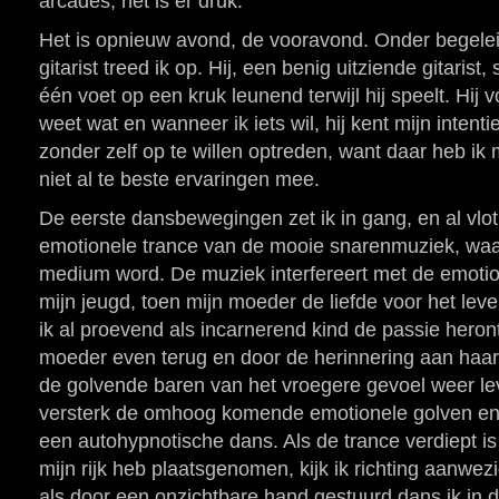
arcades, het is er druk.
Het is opnieuw avond, de vooravond. Onder begele
gitarist treed ik op. Hij, een benig uitziende gitaris
één voet op een kruk leunend terwijl hij speelt. Hij 
weet wat en wanneer ik iets wil, hij kent mijn inten
zonder zelf op te willen optreden, want daar heb ik
niet al te beste ervaringen mee.
De eerste dansbewegingen zet ik in gang, en al vlot 
emotionele trance van de mooie snarenmuziek, waa
medium word. De muziek interfereert met de emotio
mijn jeugd, toen mijn moeder de liefde voor het leven
ik al proevend als incarnerend kind de passie heront
moeder even terug en door de herinnering aan haa
de golvende baren van het vroegere gevoel weer le
versterk de omhoog komende emotionele golven en 
een autohypnotische dans. Als de trance verdiept is 
mijn rijk heb plaatsgenomen, kijk ik richting aanwe
als door een onzichtbare hand gestuurd dans ik in d