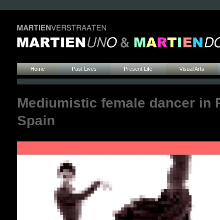
Home
Past Lives
Present Life
Visual Arts
Mediumistic female dancer in 
Spain