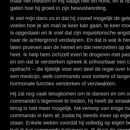
maar het medium in mij slaapt niet en nooit, en ik 
gaten hoe hij groeit in zijn bewustwording.
Ik stel mijn dans zo in dat hij zoveel mogelijk de gel
voelen hoe je als man te keer kan gaan, te keer mo
is opgestaan en ik voel dat zijn inquisitorische an
naar de achtergrond verdwijnen. En dat is wat ik he
laten proeven aan de hemel en dat neerzetten op d
heet. Ik help hem zichzelf even te drogeren met pa
en om dat te versterken spreek ik onhoorbaar een
opdracht – die tijdelijk voor een deel de regie ove
een medicijn, welk commando voor kortere of langer
hormonale functies versterken of verzwakken.
Hij zal nog vaak terugkomen om te dansen en om o
commando’s tegemoet te treden, hij heeft de smaa
terug is niet meer mogelijk. Na verloop van enige 
commando in hem af, zodat hij steeds meer op eige
staan. Enkele weken voordat hij volledig op eigen 