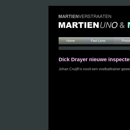
Home
Past Lives
Presen
Dick Drayer nieuwe inspecte
Johan Cruijff is nooit een voetbaltrainer gew