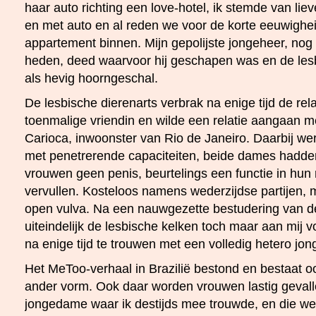
haar auto richting een love-hotel, ik stemde van liev
en met auto en al reden we voor de korte eeuwighei
appartement binnen. Mijn gepolijste jongeheer, nog 
heden, deed waarvoor hij geschapen was en de lesb
als hevig hoorngeschal.
De lesbische dierenarts verbrak na enige tijd de rel
toenmalige vriendin en wilde een relatie aangaan m
Carioca, inwoonster van Rio de Janeiro. Daarbij we
met penetrerende capaciteiten, beide dames hadde
vrouwen geen penis, beurtelings een functie in hun r
vervullen. Kosteloos namens wederzijdse partijen, 
open vulva. Na een nauwgezette bestudering van de 
uiteindelijk de lesbische kelken toch maar aan mij v
na enige tijd te trouwen met een volledig hetero jo
Het MeToo-verhaal in Brazilië bestond en bestaat o
ander vorm. Ook daar worden vrouwen lastig gevall
jongedame waar ik destijds mee trouwde, en die we