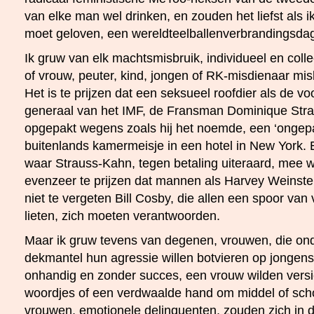
van elke man wel drinken, en zouden het liefst als i
moet geloven, een wereldteelballenverbrandingsdag
Ik gruw van elk machtsmisbruik, individueel en coll
of vrouw, peuter, kind, jongen of RK-misdienaar mis
Het is te prijzen dat een seksueel roofdier als de vo
generaal van het IMF, de Fransman Dominique Str
opgepakt wegens zoals hij het noemde, een ‘ongepa
buitenlands kamermeisje in een hotel in New York. 
waar Strauss-Kahn, tegen betaling uiteraard, mee 
evenzeer te prijzen dat mannen als Harvey Weinste
niet te vergeten Bill Cosby, die allen een spoor van 
lieten, zich moeten verantwoorden.
Maar ik gruw tevens van degenen, vrouwen, die on
dekmantel hun agressie willen botvieren op jongen
onhandig en zonder succes, een vrouw wilden vers
woordjes of een verdwaalde hand om middel of sch
vrouwen, emotionele delinquenten, zouden zich in 