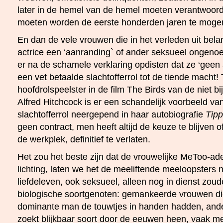
later in de hemel van de hemel moeten verantwoor
moeten worden de eerste honderden jaren te mogen
En dan de vele vrouwen die in het verleden uit bela
actrice een ‘aanranding` of ander seksueel ongenoe
er na de schamele verklaring opdisten dat ze ‘geen
een vet betaalde slachtofferrol tot de tiende macht!
hoofdrolspeelster in de film The Birds van de niet 
Alfred Hitchcock is er een schandelijk voorbeeld va
slachtofferrol neergepend in haar autobiografie
Tipp
geen contract, men heeft altijd de keuze te blijven o
de werkplek, definitief te verlaten.
Het zou het beste zijn dat de vrouwelijke MeToo-a
lichting, laten we het de meeliftende meeloopsters
liefdeleven, ook seksueel, alleen nog in dienst zoud
biologische soortgenoten: gemankeerde vrouwen die
dominante man de touwtjes in handen hadden, ande
zoekt blijkbaar soort door de eeuwen heen, vaak met le