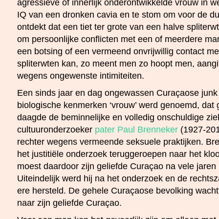
agressieve of innerlijk onderontwikkelde vrouw in 
IQ van een dronken cavia en te stom om voor de du
ontdekt dat een tiet ter grote van een halve spliter
om persoonlijke conflicten met een of meerdere mann
een botsing of een vermeend onvrijwillig contact m
spliterwten kan, zo meent men zo hoopt men, aang
wegens ongewenste intimiteiten.
Een sinds jaar en dag ongewassen Curaçaose junk 
biologische kenmerken ‘vrouw’ werd genoemd, dat 
daagde de beminnelijke en volledig onschuldige zie
cultuuronderzoeker
pater Paul Brenneker
(1927-201
rechter wegens vermeende seksuele praktijken. B
het justitiële onderzoek teruggeroepen naar het klo
moest daardoor zijn geliefde Curaçao na vele jaren (t
Uiteindelijk werd hij na het onderzoek en de rechts
ere hersteld. De gehele Curaçaose bevolking wacht
naar zijn geliefde Curaçao.