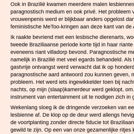
Ook in Brazilië kwamen meerdere malen lesbiennes 
paragnostisch medium en ook privé. Het probleem 
vrouwenpenis werd er blijkbaar anders opgelost dan
feministische MeToo-kringen aan deze kant van de 
Ik raakte bevriend met een lesbische dierenarts, wo
tweede Braziliaanse periode korte tijd in haar riante 
eveneens riant villadorp bevond. Paragnostische 
namelijk in Brazilië met veel egards behandeld. Als
gastvrije ontvangst werd verwacht dat ik op honde
paragnostische aard antwoord zou kunnen geven, 
probleem. Het werd iets ingewikkelder toen bij nacht
nachts, op mijn (slaap)kamerdeur werd geklopt, om
instrument van entertainment uit te nodigen zich in
Wekenlang sloeg ik de dringende verzoeken van een
lesbienne af. De klop op de deur werd allengs hevig
de voortplanting zonder directe fiducie tot Braziliaa
gewild te zijn. Op een van onze gezamenlijke ritjes