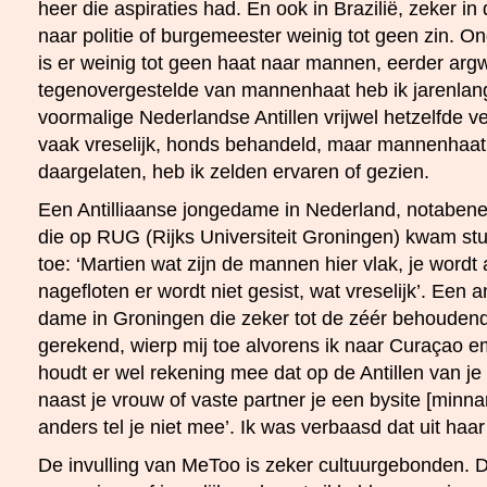
heer die aspiraties had. En ook in Brazilië, zeker in 
naar politie of burgemeester weinig tot geen zin. O
is er weinig tot geen haat naar mannen, eerder arg
tegenovergestelde van mannenhaat heb ik jarenla
voormalige Nederlandse Antillen vrijwel hetzelfde 
vaak vreselijk, honds behandeld, maar mannenhaa
daargelaten, heb ik zelden ervaren of gezien.
Een Antilliaanse jongedame in Nederland, notabene 
die op RUG (Rijks Universiteit Groningen) kwam st
toe: ‘Martien wat zijn de mannen hier vlak, je wordt 
nagefloten er wordt niet gesist, wat vreselijk’. Een 
dame in Groningen die zeker tot de zéér behoude
gerekend, wierp mij toe alvorens ik naar Curaçao em
houdt er wel rekening mee dat op de Antillen van je
naast je vrouw of vaste partner je een bysite [minn
anders tel je niet mee’. Ik was verbaasd dat uit haa
De invulling van MeToo is zeker cultuurgebonden. 