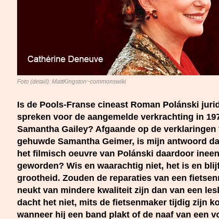
Foto (detail): MattKingston~commonswiki
Is de Pools-Franse cineast Roman Polánski juri
spreken voor de aangemelde verkrachting in 197
Samantha Gailey? Afgaande op de verklaringen 
gehuwde Samantha Geimer, is mijn antwoord daaro
het filmisch oeuvre van Polánski daardoor inee
geworden? Wis en waarachtig niet, het is en blij
grootheid.
Zouden de reparaties van een fietsen
neukt van mindere kwaliteit zijn dan van een les
dacht het niet, mits de fietsenmaker tijdig zijn k
wanneer hij een band plakt of de naaf van een v