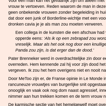
Voor een man kan het gevaarlijk zijn om alleen met
vrouw te vertoeven. Reden waarom de man in deze
geen onbekende vrouwen zonder begeleiding in huis
dat door een junk of Borderline-wichtje met een v
dronken cavia je je als man zou moeten verweren.
Een collega in de kunsten die een afschuw had
opperde eens:
‘Als ik op een zebrapad zou word
vreselijk. Maar als het ook nog door een knullig
Panda zou zijn, is dat erger dan de dood.’
Pater Brenneker werd in overdrachtelijke zin door e
overreden. Hem kennende zal hij voor zijn dood he
vergeven. Ik zou het hem overigens niet en nooit n
Door MeToo zijn er, de Franse opinie in Le Monde i
rancuneuze vrouwtjes van burgerlijke snit opgesta
onooglijk en vaak ook nog dom naast agressief, inner
nimmer aan hun trekken komen en de term vrouw ni
De karmische sectie van het hemelgewelf moet over