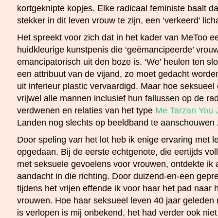
kortgeknipte kopjes. Elke radicaal feministe baalt 
stekker in dit leven vrouw te zijn, een ‘verkeerd’ l
Het spreekt voor zich dat in het kader van MeToo e
huidkleurige kunstpenis die ‘geëmancipeerde’ vro
emancipatorisch uit den boze is. ‘We’ heulen ten slot
een attribuut van de vijand, zo moet gedacht worden,
uit inferieur plastic vervaardigd. Maar hoe seksueel
vrijwel alle mannen inclusief hun fallussen op de rad
verdwenen en relaties van het type
Me Tarzan You
Landen nog slechts op beeldband te aanschouwen z
Door speling van het lot heb ik enige ervaring met
opgedaan. Bij de eerste echtgenote, die eertijds v
met seksuele gevoelens voor vrouwen, ontdekte ik a
aandacht in die richting. Door duizend-en-een gepr
tijdens het vrijen effende ik voor haar het pad naar h
vrouwen. Hoe haar seksueel leven 40 jaar geleden 
is verlopen is mij onbekend, het had verder ook niet