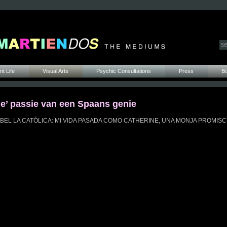
t Life
Visual Arts
Psychic Consultations
Press
B
ne’ passie van een Spaans genie
n ISABEL LA CATÓLICA: MI VIDA PASADA COMO CATHERINE, UNA MONJA PROMISC