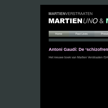
Home
Past Lives
Presen
Antoni Gaudí: De ‘schizofre
Het nieuwe boek van Martien Verstraate