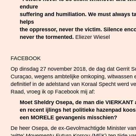
endure
suffering and humiliation. We must always tak
helps
the oppressor, never the victim. Silence enc
never the tormented.
Eliezer Wiesel
FACEBOOK
Op dinsdag 27 november 2018, de dag dat Gerrit S
Curaçao, wegens ambtelijke omkoping, witwassen en
definitief in de adelstand van Koraal Specht werd 
Raad, vroeg ik op Facebook mij af:
Moet Sheldry Osepa, de man die VIERKANT a
en recent ijlings het politieke hazenpad koo
een MORELE gevangenis misschien?
De heer Osepa, de ex-Gevolmachtigde Minister v
‘witte’
Movementu Futuro Korsou
(MFK) ten tijde va