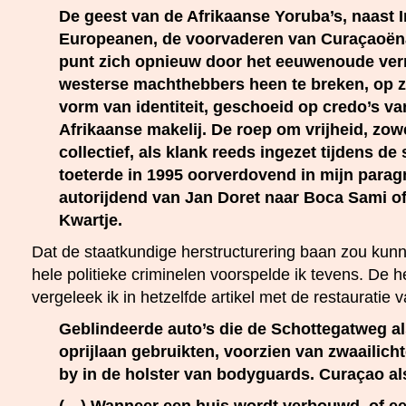
De geest van de Afrikaanse Yoruba’s, naast 
Europeanen, de voorvaderen van Curaçaoëna
punt zich opnieuw door het eeuwenoude ver
westerse machthebbers heen te breken, op 
vorm van identiteit, geschoeid op credo’s v
Afrikaanse makelij. De roep om vrijheid, zowe
collectief, als klank reeds ingezet tijdens de
toeterde in 1995 oorverdovend in mijn parag
autorijdend van Jan Doret naar Boca Sami o
Kwartje.
Dat de staatkundige herstructurering baan zou kun
hele politieke criminelen voorspelde ik tevens. De h
vergeleek ik in hetzelfde artikel met de restauratie 
Geblindeerde auto’s die de Schottegatweg al
oprijlaan gebruikten, voorzien van zwaailich
by in de holster van bodyguards. Curaçao als
(…) Wanneer een huis wordt verbouwd, of e