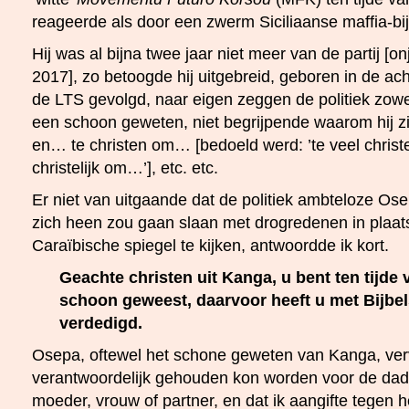
reageerde als door een zwerm Siciliaanse maffia-bi
Hij was al bijna twee jaar niet meer van de partij [onj
2017], zo betoogde hij uitgebreid, geboren in de ac
de LTS gevolgd, naar eigen zeggen de politiek zowe
een schoon geweten, niet begrijpende waarom hij z
en… te christen om… [bedoeld werd: ’te veel christ
christelijk om…’], etc. etc.
Er niet van uitgaande dat de politiek ambteloze Os
zich heen zou gaan slaan met drogredenen in plaats
Caraïbische spiegel te kijken, antwoordde ik kort.
Geachte christen uit Kanga, u bent ten tijde 
schoon geweest, daarvoor heeft u met Bijbe
verdedigd.
Osepa, oftewel het schone geweten van Kanga, vervo
verantwoordelijk gehouden kon worden voor de dad
moeder, vrouw of partner, en dat ik aangifte tegen