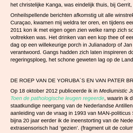
het christelijke Kanga, was eindelijk thuis, bij Gerrit
Onheilspellende berichten afkomstig uit alle winstre
Curaçao, kwamen mij weldra ter oren, en tijdens e
2011 kon ik met eigen ogen zien welke ramp zich so
voltrekken was. Het drinken van een kop thee of e
dag op een willekeurige porch in Julianadorp of Ja
verantwoord. Gangs hadden zich laten inspireren d
regeringsploeg, het schone geweten lag op de Landfi
DE ROEP VAN DE YORUBA´S EN VAN PATER 
Op 18 oktober 2012 publiceerde ik in
Mediumistic J
Toen de pathologische leugen regeerde
, waarin ik 
staatkundige neergang van de Nederlandse Antillen 
aanleiding van de vraag in 1993 van MAN-politicus
bijna 20 jaar eerder ik de ineenstorting van de Nede
extrasensorisch had ‘gezien’. (fragment uit de colu