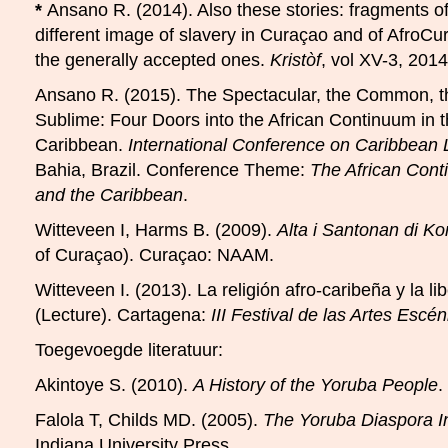
*
Ansano R. (2014). Also these stories: fragments of 
different image of slavery in Curaçao and of AfroCu
the generally accepted ones.
Kristòf
, vol XV-3, 2014
Ansano R. (2015). The Spectacular, the Common, t
Sublime: Four Doors into the African Continuum in 
Caribbean.
International Conference on Caribbean L
Bahia, Brazil. Conference Theme:
The African Cont
and the Caribbean
.
Witteveen I, Harms B. (2009).
Alta i Santonan di Ko
of Curaçao). Curaçao: NAAM.
Witteveen I. (2013). La religión afro-caribeña y la li
(Lecture). Cartagena:
III Festival de las Artes Escé
Toegevoegde literatuur:
Akintoye S. (2010).
A History of the Yoruba People
.
Falola T, Childs MD. (2005).
The Yoruba Diaspora In
Indiana University Press.