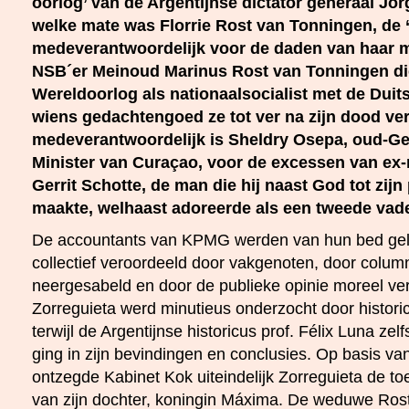
oorlog’ van de Argentijnse dictator generaal Jor
welke mate was Florrie Rost van Tonningen, de 
medeverantwoordelijk voor de daden van haar 
NSB´er Meinoud Marinus Rost van Tonningen di
Wereldoorlog als nationaalsocialist met de Duit
wiens gedachtengoed ze tot ver na zijn dood v
medeverantwoordelijk is Sheldry Osepa, oud-G
Minister van Curaçao, voor de excessen van ex-
Gerrit Schotte, de man die hij naast God tot zijn
maakte, welhaast adoreerde als een tweede vade
De accountants van KPMG werden van hun bed gelic
collectief veroordeeld door vakgenoten, door colum
neergesabeld en door de publieke opinie moreel ve
Zorreguieta werd minutieus onderzocht door histori
terwijl de Argentijnse historicus prof. Félix Luna zel
ging in zijn bevindingen en conclusies. Op basis v
ontzegde Kabinet Kok uiteindelijk Zorreguieta de to
van zijn dochter, koningin Máxima. De weduwe Ros