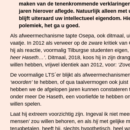
maken van de tenenkrommende verklaringen d
jaren hierover aflegde. Natuurlijk alleen me
blijft uiteraard uw intellectueel eigendom. Hi
polemiek, het ga u goed.
Als afweermechanisme tapte Osepa, ook ditmaal, ui
vaatje. In 2012 als verweer op de zware kritiek van
hij als reactie, voormalig Tilburgse studenten eigen,
heer Haseth…’
. Ditmaal, 2018, koos hij in zijn dran
willen hebben, vrijwel identiek aan 2012, voor:
‘Zov
De voormalige LTS´er blijkt als afweermechanismen
‘woorden’
te hebben, of qua taalvermogen ook juist n
hebben we de afgelopen jaren kunnen constateren ti
onder meer De Haseth, een voorliefde te hebben on
willen spelen.
Laat hij extreem voorzichtig zijn. Ingeval ik niet mee
mensen’ zou willen behoren, en als
hij
met gelijke m
terugbetalen, heeft hij, slechts hypothetisch, heel w