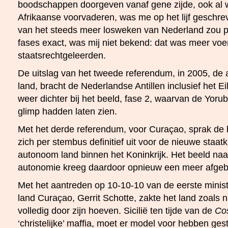
boodschappen doorgeven vanaf gene zijde, ook al 
Afrikaanse voorvaderen, was me op het lijf geschre
van het steeds meer losweken van Nederland zou p
fases exact, was mij niet bekend: dat was meer voer
staatsrechtgeleerden.
De uitslag van het tweede referendum, in 2005, de 
land, bracht de Nederlandse Antillen inclusief het 
weer dichter bij het beeld, fase 2, waarvan de Yorub
glimp hadden laten zien.
Met het derde referendum, voor Curaçao, sprak de 
zich per stembus definitief uit voor de nieuwe staa
autonoom land binnen het Koninkrijk. Het beeld naa
autonomie kreeg daardoor opnieuw een meer afge
Met het aantreden op 10-10-10 van de eerste minist
land Curaçao, Gerrit Schotte, zakte het land zoals na
volledig door zijn hoeven. Sicilië ten tijde van de
Co
‘christelijke’ maffia, moet er model voor hebben ge