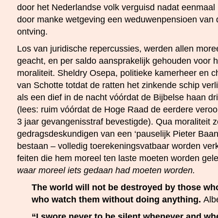
door het Nederlandse volk verguisd nadat eenmaal 
door manke wetgeving een weduwenpensioen van d
ontving.
Los van juridische repercussies, werden allen more
geacht, en per saldo aansprakelijk gehouden voor 
moraliteit. Sheldry Osepa, politieke kamerheer en ch
van Schotte totdat de ratten het zinkende schip verli
als een dief in de nacht vóórdat de Bijbelse haan d
(lees: ruim vóórdat de Hoge Raad de eerdere veroor
3 jaar gevangenisstraf bevestigde). Qua moraliteit
gedragsdeskundigen van een ‘pauselijk Pieter Baan
bestaan – volledig toerekeningsvatbaar worden verk
feiten die hem moreel ten laste moeten worden gel
waar moreel iets gedaan had moeten worden.
The world will not be destroyed by those who
who watch them without doing anything.
Alb
“I swore never to be silent whenever and w