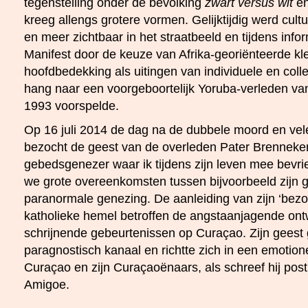
tegenstelling onder de bevolking
zwart versus wit
en
kreeg allengs grotere vormen. Gelijktijdig werd cult
en meer zichtbaar in het straatbeeld en tijdens inf
Manifest door de keuze van Afrika-georiënteerde kl
hoofdbedekking als uitingen van individuele en collec
hang naar een voorgeboortelijk Yoruba-verleden van
1993 voorspelde.
Op 16 juli 2014 de dag na de dubbele moord en ve
bezocht de geest van de overleden Pater Brenneker 
gebedsgenezer waar ik tijdens zijn leven mee bevr
we grote overeenkomsten tussen bijvoorbeeld zijn
paranormale genezing. De aanleiding van zijn ‘bezoe
katholieke hemel betroffen de angstaanjagende ont
schrijnende gebeurtenissen op Curaçao. Zijn geest g
paragnostisch kanaal en richtte zich in een emotio
Curaçao en zijn Curaçaoënaars, als schreef hij pos
Amigoe.