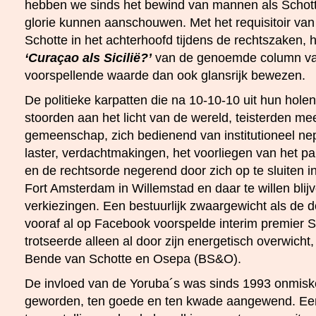
hebben we sinds het bewind van mannen als Schott
glorie kunnen aanschouwen. Met het requisitoir va
Schotte in het achterhoofd tijdens de rechtszaken, h
‘Curaçao als Sicilië?’
van de genoemde column van
voorspellende waarde dan ook glansrijk bewezen.
De politieke karpatten die na 10-10-10 uit hun hol
stoorden aan het licht van de wereld, teisterden m
gemeenschap, zich bedienend van institutioneel ne
laster, verdachtmakingen, het voorliegen van het p
en de rechtsorde negerend door zich op te sluiten 
Fort Amsterdam in Willemstad en daar te willen blij
verkiezingen. Een bestuurlijk zwaargewicht als de 
vooraf al op Facebook voorspelde interim premier St
trotseerde alleen al door zijn energetisch overwicht,
Bende van Schotte en Osepa (BS&O).
De invloed van de Yoruba´s was sinds 1993 onmisk
geworden, ten goede en ten kwade aangewend. Ee