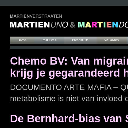
Home
Past Lives
Present Life
Visual Arts
Chemo BV: Van migrain
krijg je gegarandeerd 
DOCUMENTO ARTE MAFIA – QUIM
metabolisme is niet van invloed
De Bernhard-bias van 