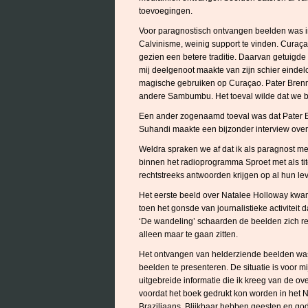
toevoegingen.
Voor paragnostisch ontvangen beelden was in
Calvinisme, weinig support te vinden. Curaça
gezien een betere traditie. Daarvan getuigde
mij deelgenoot maakte van zijn schier eindel
magische gebruiken op Curaçao. Pater Brenn
andere Sambumbu. Het toeval wilde dat we b
Een ander zogenaamd toeval was dat Pater Br
Suhandi maakte een bijzonder interview over 
Weldra spraken we af dat ik als paragnost 
binnen het radioprogramma Sproet met als ti
rechtstreeks antwoorden krijgen op al hun l
Het eerste beeld over Natalee Holloway kwam
toen het gonsde van journalistieke activitei
‘De wandeling’ schaarden de beelden zich res
alleen maar te gaan zitten.
Het ontvangen van helderziende beelden was
beelden te presenteren. De situatie is voor m
uitgebreide informatie die ik kreeg van de o
voordat het boek gedrukt kon worden in het 
Braziliaans. Blijkbaar hebben geesten en god