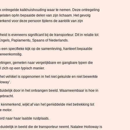
erk ontregelde kalkhuishouding waar te nemen. Deze ontregeling
rgelaten op/in bepaalde delen van zijn lichaam. Het gevolg
nmerkend voor deze persoon tijdens de aanblik van zijn
d is eveneens significant bij de transporteur. Dit in relatie tot
t Engels, Papiamentu, Spaans of Nederlands.
en een specifieke kijk op de samenleving, hanteert bepaalde
vereenkomstig.
metingen, gemeten naar vergelijkbare en gangbare typen die
l zich op een typisch manier.
het vehikel is opgenomen in het niet gekuiste en niet bewerkte
loway’.
t duidelijk door in het ontvangen beeld. Waarneembaar is hoe in
gebracht.
s kenmerkend, wijkt af van het gemiddelde met betrekking tot
e motor.
rd naar haar laatste rustplaats.
duidelijk in beeld die de transporteur neemt. Natalee Holloway is