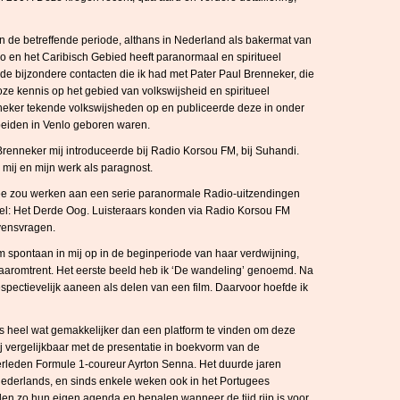
 de betreffende periode, althans in Nederland als bakermat van
o en het Caribisch Gebied heeft paranormaal en spiritueel
 de bijzondere contacten die ik had met Pater Paul Brenneker, die
oze kennis op het gebied van volkswijsheid en spiritueel
eker tekende volkswijsheden op en publiceerde deze in onder
eiden in Venlo geboren waren.
enneker mij introduceerde bij Radio Korsou FM, bij Suhandi.
mij en mijn werk als paragnost.
mee zou werken aan een serie paranormale Radio-uitzendingen
tel: Het Derde Oog. Luisteraars konden via Radio Korsou FM
evensvragen.
 spontaan in mij op in de beginperiode van haar verdwijning,
t daaromtrent. Het eerste beeld heb ik ‘De wandeling’ genoemd. Na
pectievelijk aaneen als delen van een film. Daarvoor hoefde ik
 heel wat gemakkelijker dan een platform te vinden om deze
ij vergelijkbaar met de presentatie in boekvorm van de
verleden Formule 1-coureur Ayrton Senna. Het duurde jaren
Nederlands, en sinds enkele weken ook in het Portugees
en zo hun eigen agenda en bepalen wanneer de tijd rijp is voor