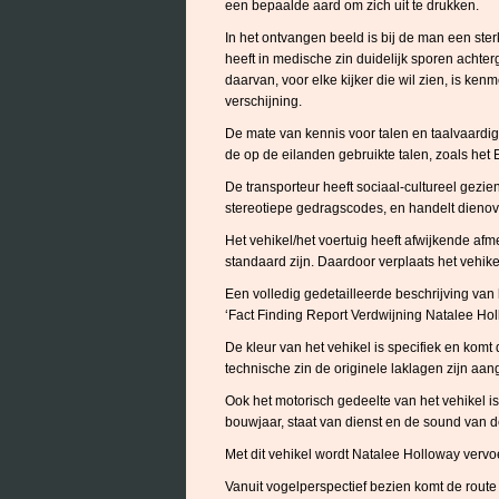
een bepaalde aard om zich uit te drukken.
In het ontvangen beeld is bij de man een st
heeft in medische zin duidelijk sporen achte
daarvan, voor elke kijker die wil zien, is ke
verschijning.
De mate van kennis voor talen en taalvaardighei
de op de eilanden gebruikte talen, zoals he
De transporteur heeft sociaal-cultureel gezi
stereotiepe gedragscodes, en handelt dieno
Het vehikel/het voertuig heeft afwijkende af
standaard zijn. Daardoor verplaats het vehike
Een volledig gedetailleerde beschrijving van 
‘Fact Finding Report Verdwijning Natalee Hol
De kleur van het vehikel is specifiek en kom
technische zin de originele laklagen zijn aan
Ook het motorisch gedeelte van het vehikel i
bouwjaar, staat van dienst en de sound van d
Met dit vehikel wordt Natalee Holloway vervoe
Vanuit vogelperspectief bezien komt de route 