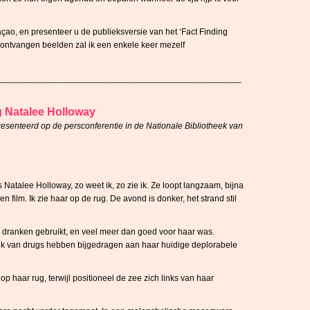
açao, en presenteer u de publieksversie van het ‘Fact Finding
 ontvangen beelden zal ik een enkele keer mezelf
__________________________________________________
g Natalee Holloway
presenteerd op de persconferentie in de Nationale Bibliotheek van
 Natalee Holloway, zo weet ik, zo zie ik. Ze loopt langzaam, bijna
n film. Ik zie haar op de rug. De avond is donker, het strand stil
) dranken gebruikt, en veel meer dan goed voor haar was.
ik van drugs hebben bijgedragen aan haar huidige deplorabele
p haar rug, terwijl positioneel de zee zich links van haar