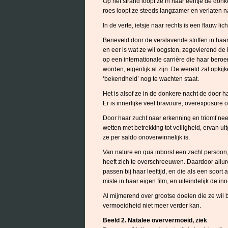
Op het strand loopt ze in haar eentje de do
roes loopt ze steeds langzamer en verlaten n
In de verte, ietsje naar rechts is een flauw li
Beneveld door de verslavende stoffen in haa
en eer is wat ze wil oogsten, zegevierend de
op een internationale carrière die haar ber
worden, eigenlijk al zijn. De wereld zal opki
‘bekendheid’ nog te wachten staat.
Het is alsof ze in de donkere nacht de door h
Er is innerlijke veel bravoure, overexposure o
Door haar zucht naar erkenning en triomf nee
wetten met betrekking tot veiligheid, ervan ui
ze per saldo onoverwinnelijk is.
Van nature en qua inborst een zacht persoon
heeft zich te overschreeuwen. Daardoor allur
passen bij haar leeftijd, en die als een soor
miste in haar eigen film, en uiteindelijk de inn
Al mijmerend over grootse doelen die ze wil b
vermoeidheid niet meer verder kan.
Beeld 2. Natalee oververmoeid, ziek