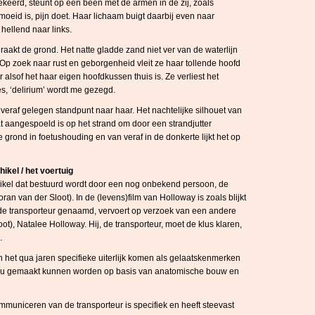
 gekeerd, steunt op één been met de armen in de zij, zoals
oeid is, pijn doet. Haar lichaam buigt daarbij even naar
hellend naar links.
aakt de grond. Het natte gladde zand niet ver van de waterlijn
 Op zoek naar rust en geborgenheid vleit ze haar tollende hoofd
lsof het haar eigen hoofdkussen thuis is. Ze verliest het
s, ‘delirium’ wordt me gezegd.
n veraf gelegen standpunt naar haar. Het nachtelijke silhouet van
at aangespoeld is op het strand om door een strandjutter
rond in foetushouding en van veraf in de donkerte lijkt het op
ikel / het voertuig
hikel dat bestuurd wordt door een nog onbekend persoon, de
ran van der Sloot). In de (levens)film van Holloway is zoals blijkt
e transporteur genaamd, vervoert op verzoek van een andere
t), Natalee Holloway. Hij, de transporteur, moet de klus klaren,
.
n het qua jaren specifieke uiterlijk komen als gelaatskenmerken
 zou gemaakt kunnen worden op basis van anatomische bouw en
mmuniceren van de transporteur is specifiek en heeft steevast