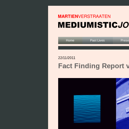
Home
Past Lives
Presen
22/11/2011
Fact Finding Report 