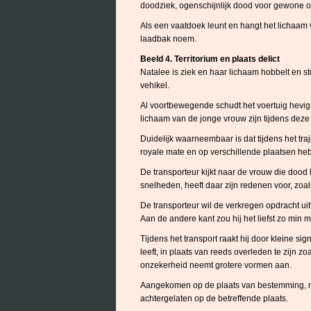
doodziek, ogenschijnlijk dood voor gewone 
Als een vaatdoek leunt en hangt het lichaam
laadbak noem.
Beeld 4. Territorium en plaats delict
Natalee is ziek en haar lichaam hobbelt en s
vehikel.
Al voortbewegende schudt het voertuig hevig,
lichaam van de jonge vrouw zijn tijdens deze
Duidelijk waarneembaar is dat tijdens het tr
royale mate en op verschillende plaatsen heb
De transporteur kijkt naar de vrouw die dood l
snelheden, heeft daar zijn redenen voor, zoal
De transporteur wil de verkregen opdracht uit
Aan de andere kant zou hij het liefst zo min mo
Tijdens het transport raakt hij door kleine si
leeft, in plaats van reeds overleden te zijn 
onzekerheid neemt grotere vormen aan.
Aangekomen op de plaats van bestemming, nee
achtergelaten op de betreffende plaats.