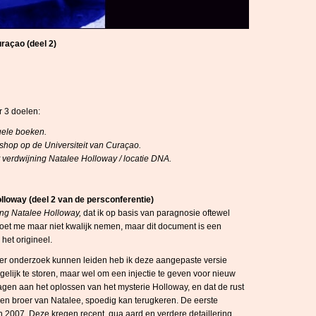
raçao (deel 2)
 3 doelen:
uele boeken.
shop op de Universiteit van Curaçao.
t verdwijning Natalee Holloway / locatie DNA.
olloway (deel 2 van de persconferentie)
ing Natalee Holloway,
dat ik op basis van paragnosie oftewel
t me maar niet kwalijk nemen, maar dit document is een
het origineel.
nader onderzoek kunnen leiden heb ik deze aangepaste versie
lijk te storen, maar wel om een injectie te geven voor nieuw
ragen aan het oplossen van het mysterie Holloway, en dat de rust
r en broer van Natalee, spoedig kan terugkeren. De eerste
2007. Deze kregen recent, qua aard en verdere detaillering,