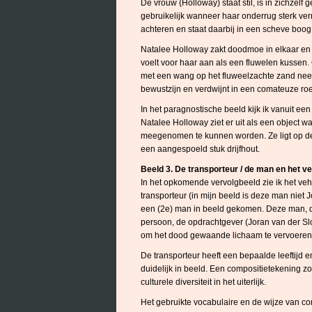
De vrouw (Holloway) staat stil, is in zichzelf
gebruikelijk wanneer haar onderrug sterk verm
achteren en staat daarbij in een scheve boog 
Natalee Holloway zakt doodmoe in elkaar en r
voelt voor haar aan als een fluwelen kussen.
met een wang op het fluweelzachte zand neer a
bewustzijn en verdwijnt in een comateuze roe
In het paragnostische beeld kijk ik vanuit ee
Natalee Holloway ziet er uit als een object w
meegenomen te kunnen worden. Ze ligt op de g
een aangespoeld stuk drijfhout.
Beeld 3. De transporteur / de man en het veh
In het opkomende vervolgbeeld zie ik het ve
transporteur (in mijn beeld is deze man niet Jo
een (2e) man in beeld gekomen. Deze man, d
persoon, de opdrachtgever (Joran van der Sloo
om het dood gewaande lichaam te vervoeren
De transporteur heeft een bepaalde leeftijd e
duidelijk in beeld. Een compositietekening
culturele diversiteit in het uiterlijk.
Het gebruikte vocabulaire en de wijze van co