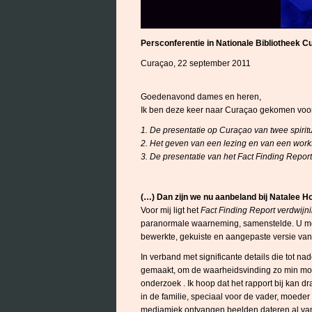
Persconferentie in Nationale Bibliotheek Cu
Curaçao, 22 september 2011
Goedenavond dames en heren,
Ik ben deze keer naar Curaçao gekomen voor
1. De presentatie op Curaçao van twee spirit
2. Het geven van een lezing en van een work
3. De presentatie van het Fact Finding Repor
(…) Dan zijn we nu aanbeland bij Natalee H
Voor mij ligt het
Fact Finding Report verdwijn
paranormale waarneming, samenstelde. U moe
bewerkte, gekuiste en aangepaste versie van 
In verband met significante details die tot 
gemaakt, om de waarheidsvinding zo min moge
onderzoek . Ik hoop dat het rapport bij kan d
in de familie, speciaal voor de vader, moede
mediamiek ontvangen beelden dateren al van 