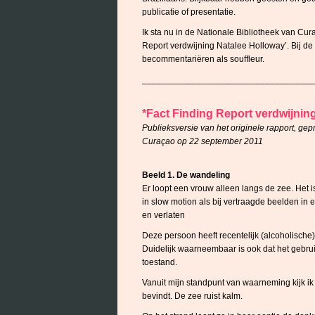
publicatie of presentatie.
Ik sta nu in de Nationale Bibliotheek van Cur
Report verdwijning Natalee Holloway’. Bij de
becommentariëren als souffleur.
___________________________________
*Fact Finding Report verdwijnin
Publieksversie van het originele rapport, ge
Curaçao op 22 september 2011
Beeld 1. De wandeling
Er loopt een vrouw alleen langs de zee. Het is
in slow motion als bij vertraagde beelden in ee
en verlaten
Deze persoon heeft recentelijk (alcoholische
Duidelijk waarneembaar is ook dat het gebru
toestand.
Vanuit mijn standpunt van waarneming kijk ik o
bevindt. De zee ruist kalm.