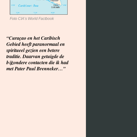
Foto CIA’s World Factbook
“Curaçao en het Caribisch
Gebied heeft paranormaal en
spiritueel gezien een betere
traditie. Daarvan getuigde de
bijzondere contacten die ik had
met Pater Paul Brenneker…”