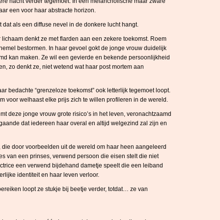
nkere nacht verder tegemoet. In een melancholische maar zware
aar een voor haar abstracte horizon.
cht dat als een diffuse nevel in de donkere lucht hangt.
r lichaam denkt ze met flarden aan een zekere toekomst. Roem
 hemel bestormen. In haar gevoel gokt de jonge vrouw duidelijk
oemd kan maken. Ze wil een gevierde en bekende persoonlijkheid
jken, zo denkt ze, niet wetend wat haar post mortem aan
aar bedachte “grenzeloze toekomst” ook letterlijk tegemoet loopt.
m voor welhaast elke prijs zich te willen profileren in de wereld.
mt deze jonge vrouw grote risico’s in het leven, veronachtzaamd
tgaande dat iedereen haar overal en altijd welgezind zal zijn en
, die door voorbeelden uit de wereld om haar heen aangeleerd
es van een prinses, verwend persoon die eisen stelt die niet
t actrice een verwend bijdehand dametje speelt die een leiband
erlijke identiteit en haar leven verloor.
ereiken loopt ze stukje bij beetje verder, totdat… ze van