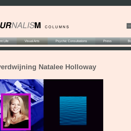
t Life
Visual Arts
Psychic Consultations
Press
B
verdwijning Natalee Holloway