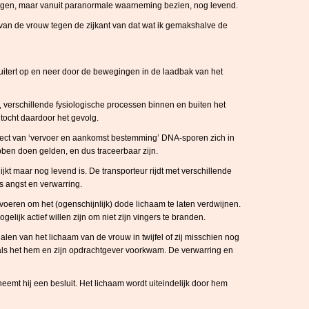
ogen, maar vanuit paranormale waarneming bezien, nog levend.
 van de vrouw tegen de zijkant van dat wat ik gemakshalve de
tuitert op en neer door de bewegingen in de laadbak van het
 verschillende fysiologische processen binnen en buiten het
 tocht daardoor het gevolg.
aject van ‘vervoer en aankomst bestemming’ DNA-sporen zich in
ben doen gelden, en dus traceerbaar zijn.
ijkt maar nog levend is. De transporteur rijdt met verschillende
s angst en verwarring.
voeren om het (ogenschijnlijk) dode lichaam te laten verdwijnen.
gelijk actief willen zijn om niet zijn vingers te branden.
gnalen van het lichaam van de vrouw in twijfel of zij misschien nog
zoals het hem en zijn opdrachtgever voorkwam. De verwarring en
mt hij een besluit. Het lichaam wordt uiteindelijk door hem