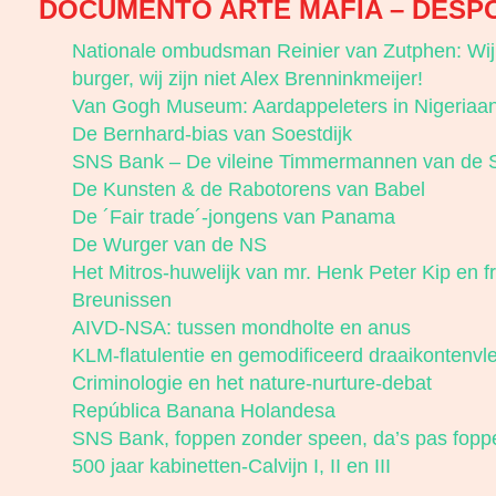
DOCUMENTO ARTE MAFIA – DESP
Nationale ombudsman Reinier van Zutphen: Wij z
burger, wij zijn niet Alex Brenninkmeijer!
Van Gogh Museum: Aardappeleters in Nigeriaan
De Bernhard-bias van Soestdijk
SNS Bank – De vileine Timmermannen van de
De Kunsten & de Rabotorens van Babel
De ´Fair trade´-jongens van Panama
De Wurger van de NS
Het Mitros-huwelijk van mr. Henk Peter Kip en f
Breunissen
AIVD-NSA: tussen mondholte en anus
KLM-flatulentie en gemodificeerd draaikontenvl
Criminologie en het nature-nurture-debat
República Banana Holandesa
SNS Bank, foppen zonder speen, da’s pas fopp
500 jaar kabinetten-Calvijn I, II en III