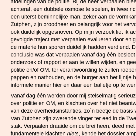
afdelingen van de politie. Bij de heer Verpaalen blee
achteraf, een dubbele osmose te spelen, in twee ric
een uiterst beminnelijke man, zeker aan de vormka
Zutphen, zijn broodheer en belangrijk voor het vervol
ook duidelijk opgesnoven. Op mijn verzoek liet ik ach
gevolgde traject met Verpaalen evalueren door enig
de materie hun sporen duidelijk hadden verdiend. 
conclusie was dat Verpaalen vanaf dag één besloot 
onderzoek of rapport er aan te willen wijden, en gee
politie en/of OM, ter verantwoording te zullen roepe
pappen en nathouden, en de burger aan het lijntje
informele manier hier en daar een balletje op te we
Vanaf dag één werden door mij stelselmatig serieuz
over politie en OM, en klachten over het niet bean
van deze overheidsinstanties, zo´n beetje de basis
Van Zutphen zijn zwerende vinger ter eed in de Tw
stak. Verpaalen draaide om de brei heen, deed met
fundamentele klachten
niets
, kende het dossier am