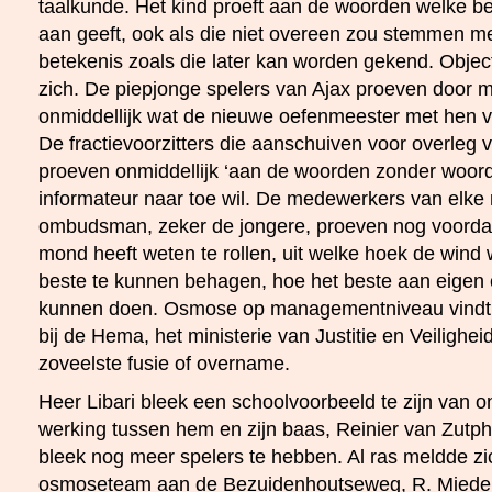
taalkunde. Het kind proeft aan de woorden welke b
aan geeft, ook als die niet overeen zou stemmen me
betekenis zoals die later kan worden gekend. Obje
zich. De piepjonge spelers van Ajax proeven door 
onmiddellijk wat de nieuwe oefenmeester met hen v
De fractievoorzitters die aanschuiven voor overleg 
proeven onmiddellijk ‘aan de woorden zonder woor
informateur naar toe wil. De medewerkers van elke
ombudsman, zeker de jongere, proeven nog voordat
mond heeft weten te rollen, uit welke hoek de wind
beste te kunnen behagen, hoe het beste aan eigen 
kunnen doen. Osmose op managementniveau vindt p
bij de Hema, het ministerie van Justitie en Veilighe
zoveelste fusie of overname.
Heer Libari bleek een schoolvoorbeeld te zijn van
werking tussen hem en zijn baas, Reinier van Zutp
bleek nog meer spelers te hebben. Al ras meldde z
osmoseteam aan de Bezuidenhoutseweg, R. Mied