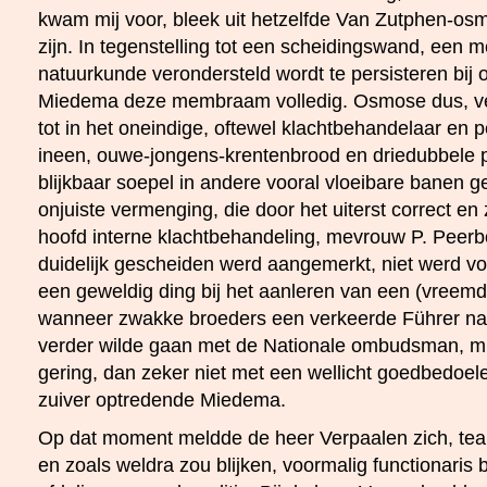
kwam mij voor, bleek uit hetzelfde Van Zutphen-o
zijn. In tegenstelling tot een scheidingswand, een 
natuurkunde verondersteld wordt te persisteren bij 
Miedema deze membraam volledig. Osmose dus, v
tot in het oneindige, oftewel klachtbehandelaar en p
ineen, ouwe-jongens-krentenbrood en driedubbele p
blijkbaar soepel in andere vooral vloeibare banen 
onjuiste vermenging, die door het uiterst correct en
hoofd interne klachtbehandeling, mevrouw P. Peerb
duidelijk gescheiden werd aangemerkt, niet werd v
een geweldig ding bij het aanleren van een (vreemd
wanneer zwakke broeders een verkeerde Führer nalo
verder wilde gaan met de Nationale ombudsman, mijn
gering, dan zeker niet met een wellicht goedbedoel
zuiver optredende Miedema.
Op dat moment meldde de heer Verpaalen zich, teaml
en zoals weldra zou blijken, voormalig functionaris 