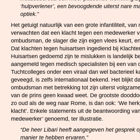
‘hulpverlener’, een bevoogdende uiterst nare ma
optiek.”
Het getuigt natuurlijk van een grote infantiliteit, van 
verwachten dat een klacht tegen een medewerker v
ombudsman, de slager die zijn eigen vlees keurt, e
Dat klachten tegen huisartsen ingediend bij Klach
Huisartsen gedoemd zijn te mislukken is landelijk b
aangemeld tegen medisch specialisten bij een van 
Tuchtcolleges onder een viraal dan wel bacterieel 
geveegd, is zelfs internationaal bekend. Het blijkt d
ombudsman met betrekking tot zijn uiterst volgza
van de prins geen kwaad weet. De grootste dooddoe
zo oud als de weg naar Rome, is dan ook: ‘We herk
klacht’. Enkele statements uit de beantwoording van
medewerker’ genoemd, ter illustratie.
“De heer Libari heeft aangegeven het gesprek 
manier te hebben ervaren.”