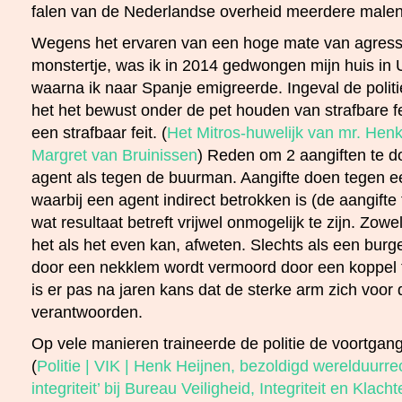
falen van de Nederlandse overheid meerdere malen
Wegens het ervaren van een hoge mate van agress
monstertje, was ik in 2014 gedwongen mijn huis in U
waarna ik naar Spanje emigreerde. Ingeval de politi
het het bewust onder de pet houden van strafbare fe
een strafbaar feit. (
Het Mitros-huwelijk van mr. Henk
Margret van Bruinissen
) Reden om 2 aangiften te d
agent als tegen de buurman. Aangifte doen tegen e
waarbij een agent indirect betrokken is (de aangifte 
wat resultaat betreft vrijwel onmogelijk te zijn. Zowe
het als het even kan, afweten. Slechts als een burg
door een nekklem wordt vermoord door een koppel 
is er pas na jaren kans dat de sterke arm zich voor
verantwoorden.
Op vele manieren traineerde de politie de voortgan
(
Politie | VIK | Henk Heijnen, bezoldigd werelduurre
integriteit’ bij Bureau Veiligheid, Integriteit en Klach