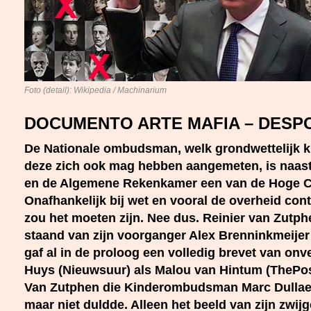
Foto (detail): Wikipedia / Machinarium
DOCUMENTO ARTE MAFIA – DESPO
De Nationale ombudsman, welk grondwettelijk k
deze zich ook mag hebben aangemeten, is naast
en de Algemene Rekenkamer een van de Hoge Co
Onafhankelijk bij wet en vooral de overheid cont
zou het moeten zijn. Nee dus. Reinier van Zutph
staand van zijn voorganger Alex Brenninkmeijer 
gaf al in de proloog een volledig brevet van o
Huys (Nieuwsuur) als Malou van Hintum (ThePos
Van Zutphen die Kinderombudsman Marc Dullaer
maar niet duldde. Alleen het beeld van zijn zwi