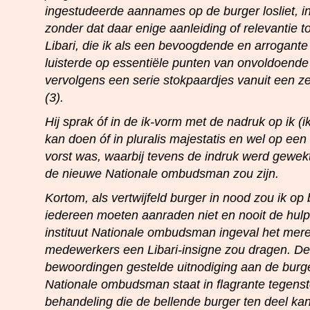
ingestudeerde aannames op de burger losliet, in
zonder dat daar enige aanleiding of relevantie t
Libari, die ik als een bevoogdende en arrogant
luisterde op essentiële punten van onvoldoende t
vervolgens een serie stokpaardjes vanuit een ze
(3).
Hij sprak óf in de ik-vorm met de nadruk op ik (ik
kan doen óf in pluralis majestatis en wel op een 
vorst was, waarbij tevens de indruk werd gewekt
de nieuwe Nationale ombudsman zou zijn.
Kortom, als vertwijfeld burger in nood zou ik op
iedereen moeten aanraden niet en nooit de hulp
instituut Nationale ombudsman ingeval het mer
medewerkers een Libari-insigne zou dragen. De i
bewoordingen gestelde uitnodiging aan de burg
Nationale ombudsman staat in flagrante tegenste
behandeling die de bellende burger ten deel kan 