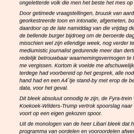
ongeletterde volk die men het beste het mes op 
Door getimede vraagstellingen, bruusk van aar
georkestreerde toon en intonatie, afgemeten, bo
daardoor op de late namiddag van die vrijdag d
de bellende burger bijdroeg om de beroerde dag 
misschien wel zijn ellendige week, nog verder te
mediumistic journalist gedurende meer dan dert
redelijk betrouwbaar waarnemingsvermogen te 
me vergissen. Kortom ik voelde me afschuwelijk. 
terdege had voorbereid op het gesprek, alle no
hand had en een A4´tje stand-by met erop de be
data, voor het geval.
Dit bleek absoluut onnodig te zijn, de Fyra-trein
Koekoek-Wilders-Trump vertrok spoorslag naar 
voort op een eigen gekozen spoor.
Uit de monologen van de heer Libari bleek dat hi
programma van oordelen en vooroordelen afwe